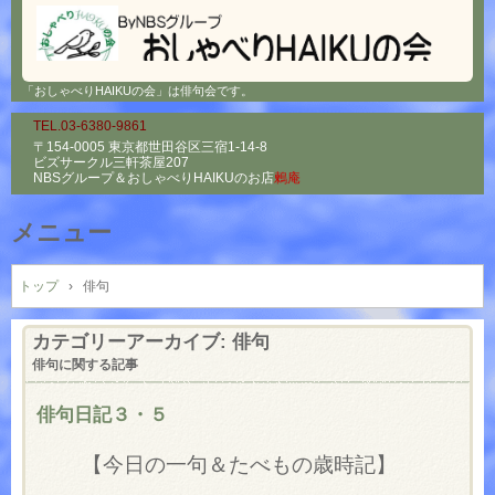
「おしゃべりHAIKUの会」は俳句会です。
TEL.03-6380-9861
〒154-0005 東京都世田谷区三宿1-14-8
ビズサークル三軒茶屋207
NBSグループ＆
おしゃべりHAIKUのお店
鶫庵
メニュー
コ
ン
トップ
›
俳句
テ
ン
カテゴリーアーカイブ:
俳句
ツ
俳句に関する記事
へ
ス
俳句日記３・５
キ
ッ
【今日の一句＆たべもの歳時記】
プ