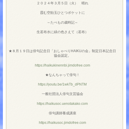
２０２４年３月５日（火） 晴れ
霞む空飴玉ひとつポケットに
～たべもの歳時記～
生若布水に緑の色さえて（若布）
★８月１９日は俳句記念日「おしゃべりHAIKUの会」制定日本記念日
協会認定。
https://haikukinennbi.jimdofree.com
★なんちゃって俳句！
https://youtu.be/1wkTb_dPNTM
一般社団法人俳句文芸協会
https://haikusoc.uenotakako.com
俳句講師養成講座
https://haikusoc.jimdofree.com