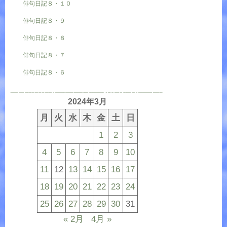
俳句日記８・１０
俳句日記８・９
俳句日記８・８
俳句日記８・７
俳句日記８・６
2024年3月
月
火
水
木
金
土
日
1
2
3
4
5
6
7
8
9
10
11
12
13
14
15
16
17
18
19
20
21
22
23
24
25
26
27
28
29
30
31
« 2月
4月 »