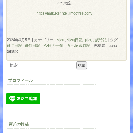
俳句検定
https://haikukenntei.jimdofree.com/
2024年3月5日
|
カテゴリー :
俳句
,
俳句日記
,
俳句, 歳時記
|
タグ :
俳句日記
,
俳句日記、今日の一句、食べ物歳時記
|
投稿者 : ueno
takako
プロフィール
最近の投稿