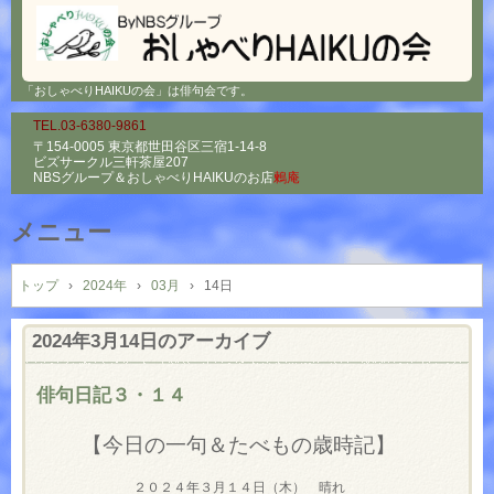
「おしゃべりHAIKUの会」は俳句会です。
TEL.03-6380-9861
〒154-0005 東京都世田谷区三宿1-14-8
ビズサークル三軒茶屋207
NBSグループ＆
おしゃべりHAIKUのお店
鶫庵
メニュー
コ
ン
トップ
›
2024年
›
03月
›
14日
テ
ン
2024年3月14日
のアーカイブ
ツ
へ
俳句日記３・１４
ス
キ
【今日の一句＆たべもの歳時記】
ッ
プ
２０２４年３月１４日（木） 晴れ