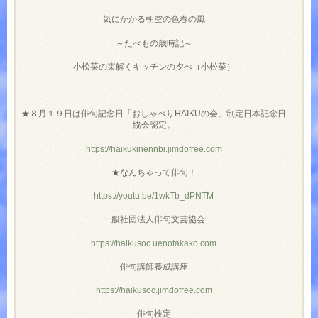
気にかかる朝空の色春の風
～たべもの歳時記～
小松菜の束解くキッチンの夕べ（小松菜）
★８月１９日は俳句記念日「おしゃべりHAIKUの会」制定日本記念日
協会認定。
https://haikukinennbi.jimdofree.com
★なんちゃって俳句！
https://youtu.be/1wkTb_dPNTM
一般社団法人俳句文芸協会
https://haikusoc.uenotakako.com
俳句講師養成講座
https://haikusoc.jimdofree.com
俳句検定