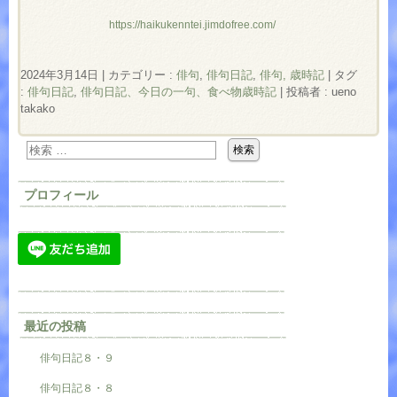
https://haikukenntei.jimdofree.com/
2024年3月14日
|
カテゴリー :
俳句
,
俳句日記
,
俳句, 歳時記
|
タグ
:
俳句日記
,
俳句日記、今日の一句、食べ物歳時記
|
投稿者 : ueno
takako
プロフィール
最近の投稿
俳句日記８・９
俳句日記８・８