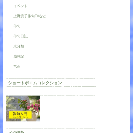
イベント
上野貴子俳句TVなど
俳句
俳句日記
未分類
歳時記
芭蕉
ショートポエムコレクション
メタ情報