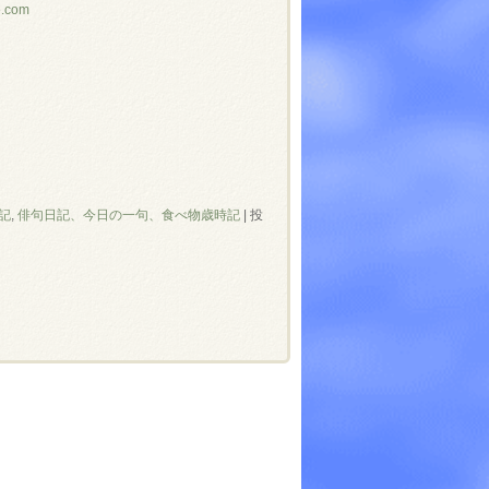
e.com
記
,
俳句日記、今日の一句、食べ物歳時記
|
投