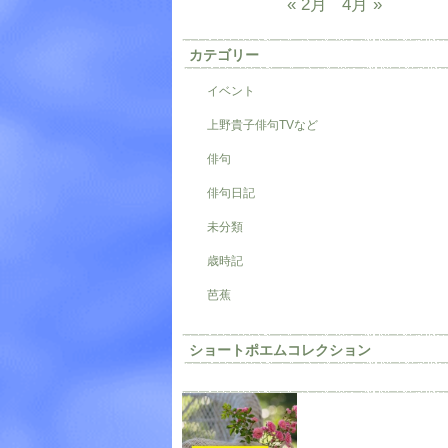
« 2月
4月 »
カテゴリー
イベント
上野貴子俳句TVなど
俳句
俳句日記
未分類
歳時記
芭蕉
ショートポエムコレクション