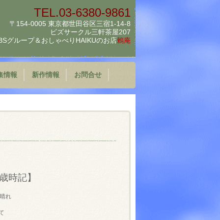
TEL.03-6380-9861
〒154-0005 東京都世田谷区三宿1-14-8
ビズサークル三軒茶屋207
BSグループ＆
おしゃべりHAIKUのお店
鶫庵
集情報
新作情報
お問合せ
歳時記】
晴れ
て