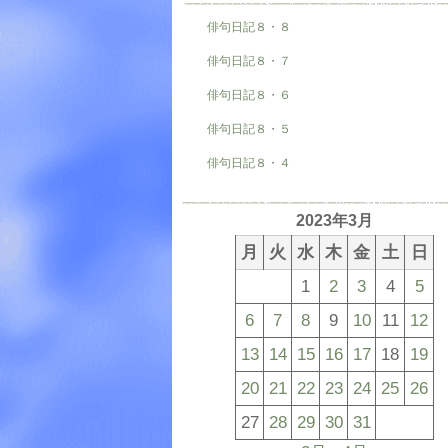
俳句日記８・８
俳句日記８・７
俳句日記８・６
俳句日記８・５
俳句日記８・４
2023年3月
月
火
水
木
金
土
日
1
2
3
4
5
6
7
8
9
10
11
12
13
14
15
16
17
18
19
20
21
22
23
24
25
26
27
28
29
30
31