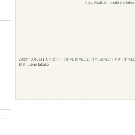
https://haikukinennbi.jimdofre
2023年3月6日
|
カテゴリー :
俳句
,
俳句日記
,
俳句, 歳時記
|
タグ :
俳句日
稿者 : ueno takako