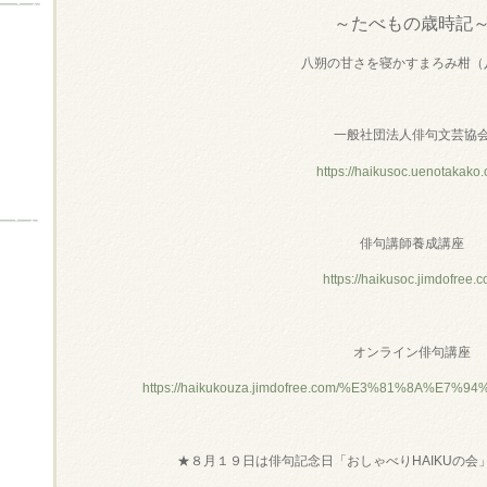
～たべもの歳時記
八朔の甘さを寝かすまろみ柑（
一般社団法人俳句文芸協
https://haikusoc.uenotakako
俳句講師養成講座
https://haikusoc.jimdofree.
オンライン俳句講座
https://haikukouza.jimdofree.com/%E3%81%8A%E
★８月１９日は俳句記念日「おしゃべり
HAIKU
の会