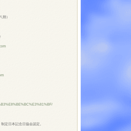
～
八朔）
会
.com
com
7%94%B3%E8%BE%BC%E3%81%BF/
」制定日本記念日協会認定。