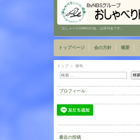
「おしゃべりHAIKUの会」は俳句会です。
トップページ
会の方針
概要
トップ
›
俳句
プロフィール
最近の投稿