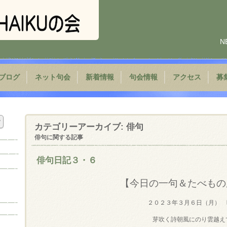
N
ブログ
ネット句会
新着情報
句会情報
アクセス
募
カテゴリーアーカイブ:
俳句
俳句に関する記事
俳句日記３・６
【今日の一句＆たべもの
２０２３年３月６日（月） 
芽吹く詩朝風にのり雲越え