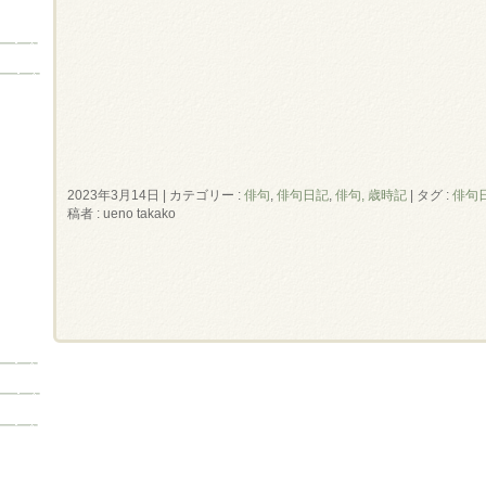
2023年3月14日
|
カテゴリー :
俳句
,
俳句日記
,
俳句, 歳時記
|
タグ :
俳句
稿者 : ueno takako