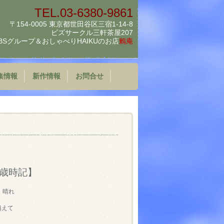
TEL.03-6380-9861
〒154-0005 東京都世田谷区三宿1-14-8
ビズサークル三軒茶屋207
BSグループ＆
おしゃべりHAIKUのお店
鶫庵
集情報
新作情報
お問合せ
歳時記】
 晴れ
越えて