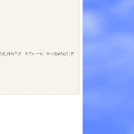
日記
,
俳句日記、今日の一句、食べ物歳時記
|
投