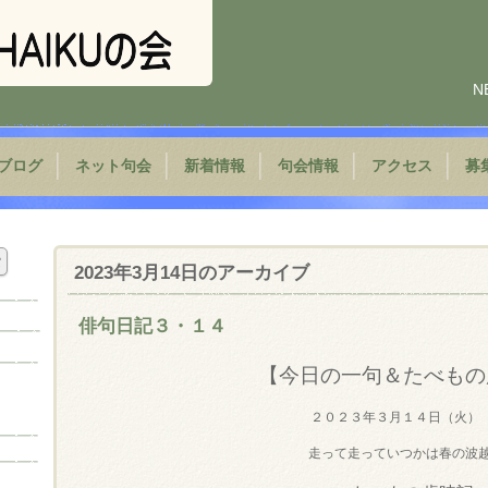
N
ブログ
ネット句会
新着情報
句会情報
アクセス
募
2023年3月14日
のアーカイブ
俳句日記３・１４
【今日の一句＆たべもの
２０２３年３月１４日（火）
走って走っていつかは春の波