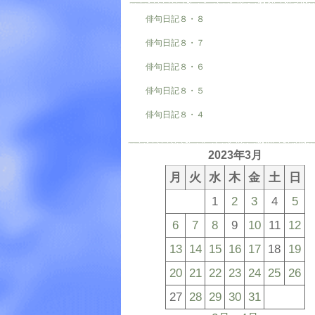
俳句日記８・８
俳句日記８・７
俳句日記８・６
俳句日記８・５
俳句日記８・４
2023年3月
月
火
水
木
金
土
日
1
2
3
4
5
6
7
8
9
10
11
12
13
14
15
16
17
18
19
20
21
22
23
24
25
26
27
28
29
30
31