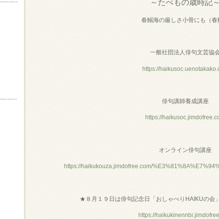
～たべもの歳時記
春鰯海の厳しさ小骨にも（春
一般社団法人俳句文芸協
https://haikusoc.uenotakako
俳句講師養成講座
https://haikusoc.jimdofree.
オンライン俳句講座
https://haikukouza.jimdofree.com/%E3%81%8A%E
★８月１９日は俳句記念日「おしゃべり
HAIKU
の会
https://haikukinennbi.jimdofre