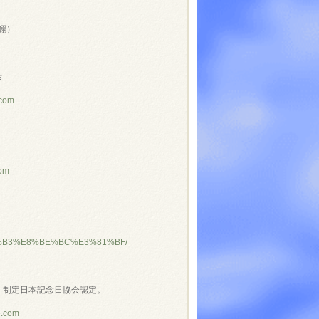
～
鰯）
会
.com
com
7%94%B3%E8%BE%BC%E3%81%BF/
」制定日本記念日協会認定。
e.com