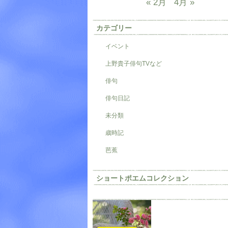
« 2月
4月 »
カテゴリー
イベント
上野貴子俳句TVなど
俳句
俳句日記
未分類
歳時記
芭蕉
ショートポエムコレクション