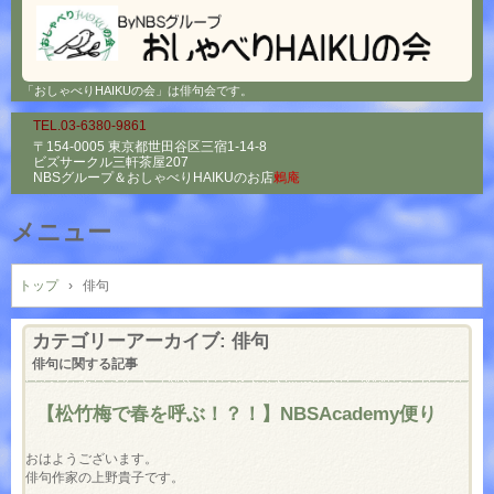
「おしゃべりHAIKUの会」は俳句会です。
TEL.03-6380-9861
〒154-0005 東京都世田谷区三宿1-14-8
ビズサークル三軒茶屋207
NBSグループ＆
おしゃべりHAIKUのお店
鶫庵
メニュー
コ
ン
トップ
›
俳句
テ
ン
カテゴリーアーカイブ:
俳句
ツ
俳句に関する記事
へ
ス
【松竹梅で春を呼ぶ！？！】NBSAcademy便り
キ
ッ
おはようございます。

プ
俳句作家の上野貴子です。
