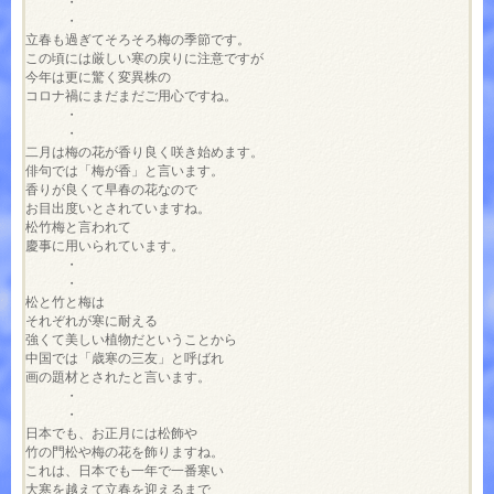
　　　・

　　　・

立春も過ぎてそろそろ梅の季節です。

この頃には厳しい寒の戻りに注意ですが

今年は更に驚く変異株の

コロナ禍にまだまだご用心ですね。

　　　・

　　　・

二月は梅の花が香り良く咲き始めます。

俳句では「梅が香」と言います。

香りが良くて早春の花なので

お目出度いとされていますね。

松竹梅と言われて

慶事に用いられています。

　　　・

　　　・

松と竹と梅は

それぞれが寒に耐える

強くて美しい植物だということから

中国では「歳寒の三友」と呼ばれ

画の題材とされたと言います。

　　　・

　　　・

日本でも、お正月には松飾や

竹の門松や梅の花を飾りますね。

これは、日本でも一年で一番寒い

大寒を越えて立春を迎えるまで
