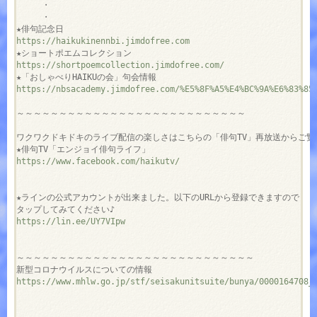
　　　・

　　　・

https://haikukinennbi.jimdofree.com
https://shortpoemcollection.jimdofree.com/
https://nbsacademy.jimdofree.com/%E5%8F%A5%E4%BC%9A%E6%83%85
ワクワクドキドキのライブ配信の楽しさはこちらの「俳句TV」再放送からご覧く
https://www.facebook.com/haikutv/
★ラインの公式アカウントが出来ました。以下のURLから登録できますので

https://lin.ee/UY7VIpw
～～～～～～～～～～～～～～～～～～～～～～～～～～～～

https://www.mhlw.go.jp/stf/seisakunitsuite/bunya/0000164708_