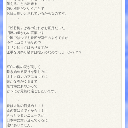
耐えることの出来る

強い植物だということで

お目出度いとされているからなのです。

　　　・

　　　・

「松竹梅」は春の訪れがお正月だった

旧暦の頃からの言葉です。

中国では今でも春節が新年のようですが

今年はコロナ禍なので

オリンピックはありますが

派手なお祭り騒ぎは控えめなのでしょうか？？？

　　　・

　　　・

紅白の梅の花が美しく

咲き始める便りを楽しみに

オミクロンカブに負けずに

暖かな春がくるまで

松竹梅にあやかって

どうにか元気に過ごしたいです。

　　　・

　　　・

春は大地の目覚め！！！

命の芽ばえですから！！！

きっと明るいニュースが

日本中に舞い込んでくるに

違いありません。
