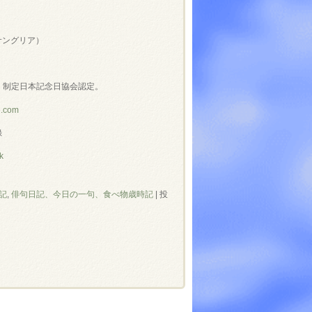
～
サングリア）
」制定日本記念日協会認定。
e.com
録
k
記
,
俳句日記、今日の一句、食べ物歳時記
|
投