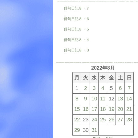
俳句日記８・７
俳句日記８・６
俳句日記８・５
俳句日記８・４
俳句日記８・３
2022年8月
月
火
水
木
金
土
日
1
2
3
4
5
6
7
8
9
10
11
12
13
14
15
16
17
18
19
20
21
22
23
24
25
26
27
28
29
30
31