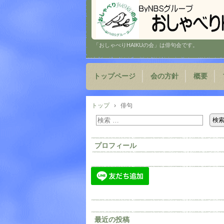
「おしゃべりHAIKUの会」は俳句会です。
トップページ
会の方針
概要
トップ
›
俳句
プロフィール
最近の投稿