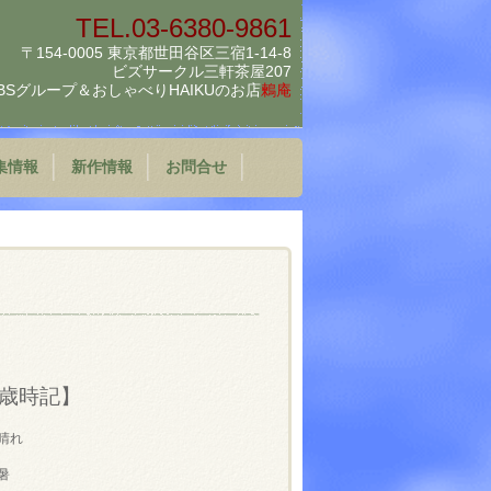
TEL.03-6380-9861
〒154-0005 東京都世田谷区三宿1-14-8
ビズサークル三軒茶屋207
BSグループ＆
おしゃべりHAIKUのお店
鶫庵
集情報
新作情報
お問合せ
歳時記】
晴れ
暑