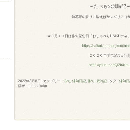
～たべもの歳時記
無花果の香りに酔えばサングリア（
★８月１９日は俳句記念日「おしゃべりHAIKUの会
https://haikukinennbi.jimdofre
２０２０年俳句記念日記
https://youtu.be/rQtZt6kjhL
2022年8月8日
|
カテゴリー :
俳句
,
俳句日記
,
俳句, 歳時記
|
タグ :
俳句日
稿者 : ueno takako