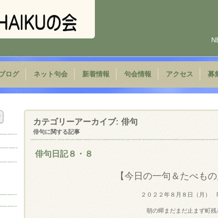
N
ブログ
ネット句会
新着情報
句会情報
アクセス
募
カテゴリーアーカイブ:
俳句
俳句に関する記事
俳句日記８・８
【今日の一句＆たべもの
２０２２年８月８日（月） 
朝の蟬まだまだ止まず町残