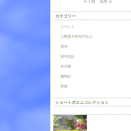
« 7月
9月 »
カテゴリー
イベント
上野貴子俳句TVなど
俳句
俳句日記
未分類
歳時記
芭蕉
ショートポエムコレクション