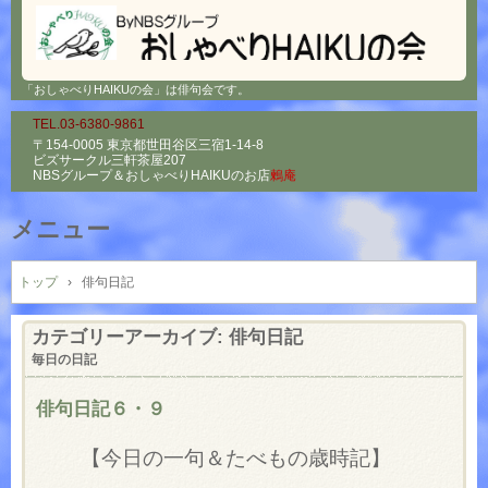
「おしゃべりHAIKUの会」は俳句会です。
TEL.03-6380-9861
〒154-0005 東京都世田谷区三宿1-14-8
ビズサークル三軒茶屋207
NBSグループ＆
おしゃべりHAIKUのお店
鶫庵
メニュー
コ
ン
トップ
›
俳句日記
テ
ン
カテゴリーアーカイブ:
俳句日記
ツ
毎日の日記
へ
ス
俳句日記６・９
キ
ッ
【今日の一句＆たべもの歳時記】
プ