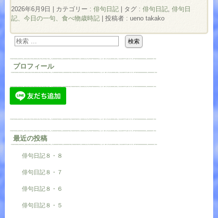
2026年6月9日
|
カテゴリー :
俳句日記
|
タグ :
俳句日記
,
俳句日
記、今日の一句、食べ物歳時記
|
投稿者 : ueno takako
プロフィール
最近の投稿
俳句日記８・８
俳句日記８・７
俳句日記８・６
俳句日記８・５