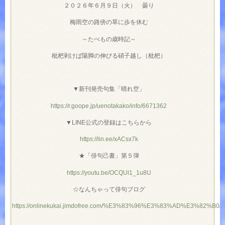
２０２６年６月９日（火） 曇り
梅雨空の路傍の草に歩を休む
～たべもの歳時記～
枇杷剥けば陽脚の伸びる硝子越し（枇杷）
▼新刊発売句集「晴れ空」
https://r.goope.jp/uenotakako/info/6671362
▼LINE公式の登録はこちらから
https://lin.ee/xACsx7k
★「俳句己書」第５弾
https://youtu.be/OCQUl1_1u8U
☆なんちゃって俳句ブログ
https://onlinekukai.jimdofree.com/%E3%83%96%E3%83%AD%E3%82%B0/