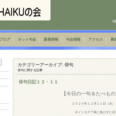
N
ブログ
ネット句会
新着情報
句会情報
アクセス
募
カテゴリーアーカイブ:
俳句
俳句に関する記事
俳句日記１２・１１
【今日の一句＆たべもの
２０２４年１２月１１日（水）
ポインセチア風に負けずに店