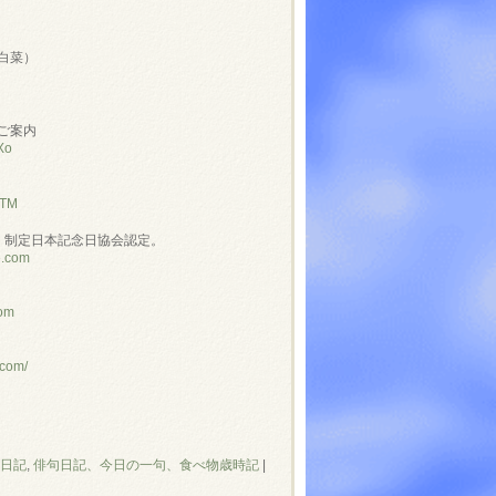
白菜）
ご案内
Xo
NTM
」制定日本記念日協会認定。
e.com
com
.com/
日記
,
俳句日記、今日の一句、食べ物歳時記
|