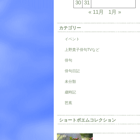
30
31
« 11月
1月 »
カテゴリー
イベント
上野貴子俳句TVなど
俳句
俳句日記
未分類
歳時記
芭蕉
ショートポエムコレクション