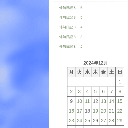
俳句日記８・６
俳句日記８・５
俳句日記８・４
俳句日記８・３
俳句日記８・２
2024年12月
月
火
水
木
金
土
日
1
2
3
4
5
6
7
8
9
10
11
12
13
14
15
16
17
18
19
20
21
22
23
24
25
26
27
28
29