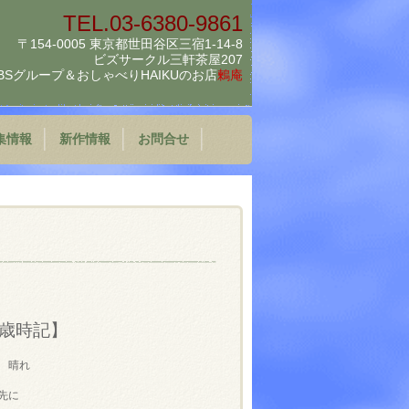
TEL.03-6380-9861
〒154-0005 東京都世田谷区三宿1-14-8
ビズサークル三軒茶屋207
BSグループ＆
おしゃべりHAIKUのお店
鶫庵
集情報
新作情報
お問合せ
歳時記】
 晴れ
先に