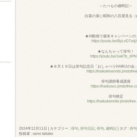
～たべもの歳時記～
白菜の束に昭和の八百屋見る（
★AI動画で歳末キャンペーンの
https://youtu.be/ByLnD7xdj
★なんちゃって俳句！
https://youtu.be/1wkTb_dP
★８月１９日は俳句記念日「おしゃべりHAIKUの会
https://haikukinennbi.jimdofre
俳句講師養成講座
https://haikusoc.jimdofree.
俳句検定
https://haikukenntei.jimdofree
2024年12月11日
|
カテゴリー :
俳句
,
俳句日記
,
俳句, 歳時記
|
タグ :
俳句
投稿者 : ueno takako