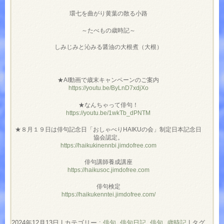
環七を曲がり黄葉の散る小路
～たべもの歳時記～
しみじみと沁みる醤油の大根煮（大根）
★AI動画で歳末キャンペーンのご案内
https://youtu.be/ByLnD7xdjXo
★なんちゃって俳句！
https://youtu.be/1wkTb_dPNTM
★８月１９日は俳句記念日「おしゃべりHAIKUの会」制定日本記念日
協会認定。
https://haikukinennbi.jimdofree.com
俳句講師養成講座
https://haikusoc.jimdofree.com
俳句検定
https://haikukenntei.jimdofree.com/
2024年12月13日
|
カテゴリー :
俳句
,
俳句日記
,
俳句, 歳時記
|
タグ