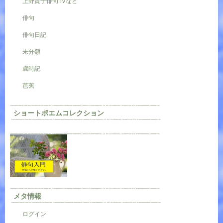
上野貴子俳句TVなど
俳句
俳句日記
未分類
歳時記
芭蕉
ショートポエムコレクション
メタ情報
ログイン