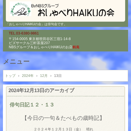
「おしゃべりHAIKUの会」は俳句会です。
TEL.03-6380-9861
〒154-0005 東京都世田谷区三宿1-14-8
ビズサークル三軒茶屋207
NBSグループ＆
おしゃべりHAIKUのお店
鶫庵
メニュー
コ
ン
トップ
›
2024年
›
12月
›
13日
テ
ン
2024年12月13日
のアーカイブ
ツ
へ
俳句日記１２・１３
ス
キ
【今日の一句＆たべもの歳時記】
ッ
プ
２０２４年１２月１３日（金） 晴れ