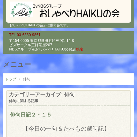
「おしゃべりHAIKUの会」は俳句会です。
TEL.03-6380-9861
〒154-0005 東京都世田谷区三宿1-14-8
ビズサークル三軒茶屋207
NBSグループ＆
おしゃべりHAIKUのお店
鶫庵
メニュー
コ
ン
トップ
›
俳句
テ
ン
カテゴリーアーカイブ:
俳句
ツ
俳句に関する記事
へ
ス
俳句日記２・１５
キ
ッ
【今日の一句＆たべもの歳時記】
プ