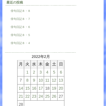
最近の投稿
俳句日記８・８
俳句日記８・７
俳句日記８・６
俳句日記８・５
俳句日記８・４
2022年2月
月
火
水
木
金
土
日
1
2
3
4
5
6
7
8
9
10
11
12
13
14
15
16
17
18
19
20
21
22
23
24
25
26
27
28