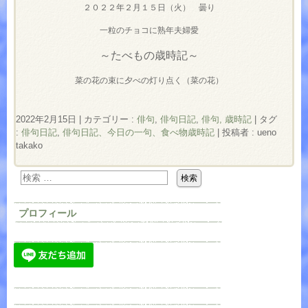
２０２２年２月１５日（火） 曇り
一粒のチョコに熟年夫婦愛
～たべもの歳時記～
菜の花の束に夕べの灯り点く（菜の花）
2022年2月15日
|
カテゴリー :
俳句
,
俳句日記
,
俳句, 歳時記
|
タグ
:
俳句日記
,
俳句日記、今日の一句、食べ物歳時記
|
投稿者 : ueno
takako
プロフィール