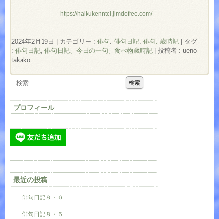
https://haikukenntei.jimdofree.com/
2024年2月19日
|
カテゴリー :
俳句
,
俳句日記
,
俳句, 歳時記
|
タグ
:
俳句日記
,
俳句日記、今日の一句、食べ物歳時記
|
投稿者 : ueno
takako
プロフィール
最近の投稿
俳句日記８・６
俳句日記８・５