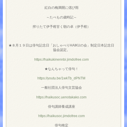
紅白の梅満開に偲び雨
～たべもの歳時記～
搾りたて伊予柑甘く朝の卓（伊予柑）
★８月１９日は俳句記念日「おしゃべりHAIKUの会」制定日本記念日
協会認定。
https://haikukinennbi.jimdofree.com
★なんちゃって俳句！
https://youtu.be/1wkTb_dPNTM
一般社団法人俳句文芸協会
https://haikusoc.uenotakako.com
俳句講師養成講座
https://haikusoc.jimdofree.com
俳句検定