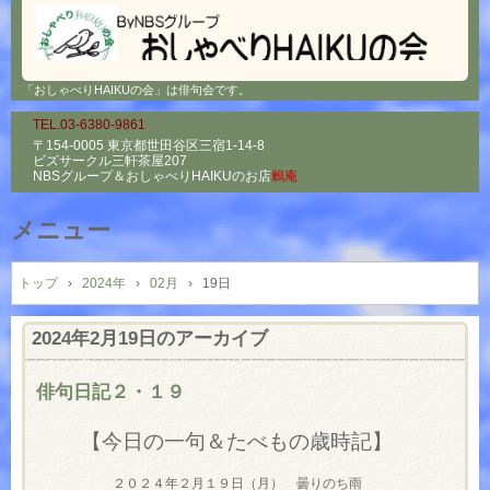
「おしゃべりHAIKUの会」は俳句会です。
TEL.03-6380-9861
〒154-0005 東京都世田谷区三宿1-14-8
ビズサークル三軒茶屋207
NBSグループ＆
おしゃべりHAIKUのお店
鶫庵
メニュー
コ
ン
トップ
›
2024年
›
02月
›
19日
テ
ン
2024年2月19日
のアーカイブ
ツ
へ
俳句日記２・１９
ス
キ
【今日の一句＆たべもの歳時記】
ッ
プ
２０２４年２月１９日（月） 曇りのち雨