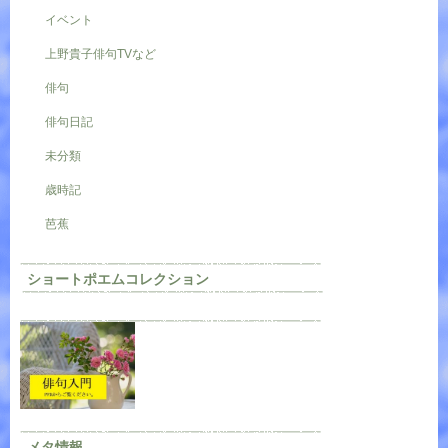
イベント
上野貴子俳句TVなど
俳句
俳句日記
未分類
歳時記
芭蕉
ショートポエムコレクション
メタ情報