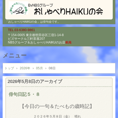
「おしゃべりHAIKUの会」は俳句会です。
TEL.03-6380-9861
〒154-0005 東京都世田谷区三宿1-14-8
ビズサークル三軒茶屋207
NBSグループ＆
おしゃべりHAIKUのお店
鶫庵
メニュー
コ
ン
トップ
›
2026年
›
05月
›
08日
テ
ン
2026年5月8日
のアーカイブ
ツ
へ
俳句日記５・８
ス
キ
【今日の一句＆たべもの歳時記】
ッ
プ
２０２６年５月８日（金） 晴れ