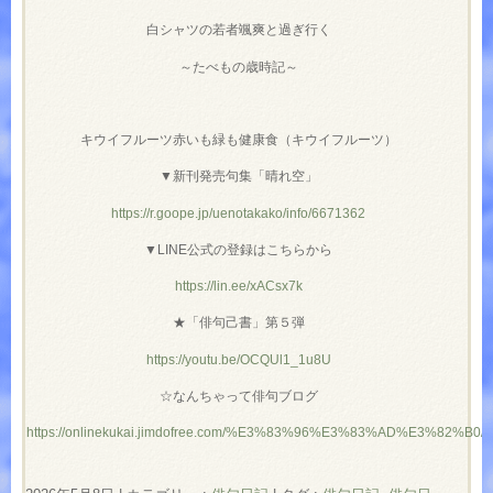
白シャツの若者颯爽と過ぎ行く
～たべもの歳時記～
キウイフルーツ赤いも緑も健康食（キウイフルーツ）
▼新刊発売句集「晴れ空」
https://r.goope.jp/uenotakako/info/6671362
▼LINE公式の登録はこちらから
https://lin.ee/xACsx7k
★「俳句己書」第５弾
https://youtu.be/OCQUl1_1u8U
☆なんちゃって俳句ブログ
https://onlinekukai.jimdofree.com/%E3%83%96%E3%83%AD%E3%82%B0/