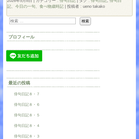
2026年5月8日
|
カテゴリー :
俳句日記
|
タグ :
俳句日記
,
俳句日
記、今日の一句、食べ物歳時記
|
投稿者 : ueno takako
プロフィール
最近の投稿
俳句日記８・７
俳句日記８・６
俳句日記８・５
俳句日記８・４
俳句日記８・３