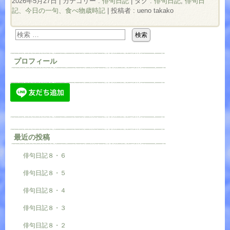
2026年5月27日
|
カテゴリー :
俳句日記
|
タグ :
俳句日記
,
俳句日
記、今日の一句、食べ物歳時記
|
投稿者 : ueno takako
プロフィール
最近の投稿
俳句日記８・６
俳句日記８・５
俳句日記８・４
俳句日記８・３
俳句日記８・２