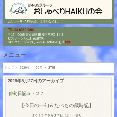
「おしゃべりHAIKUの会」は俳句会です。
TEL.03-6380-9861
〒154-0005 東京都世田谷区三宿1-14-8
ビズサークル三軒茶屋207
NBSグループ＆
おしゃべりHAIKUのお店
鶫庵
メニュー
コ
ン
トップ
›
2026年
›
05月
›
27日
テ
ン
2026年5月27日
のアーカイブ
ツ
へ
俳句日記５・２７
ス
キ
【今日の一句＆たべもの歳時記】
ッ
プ
２０２６年５月２７日（水） 曇り