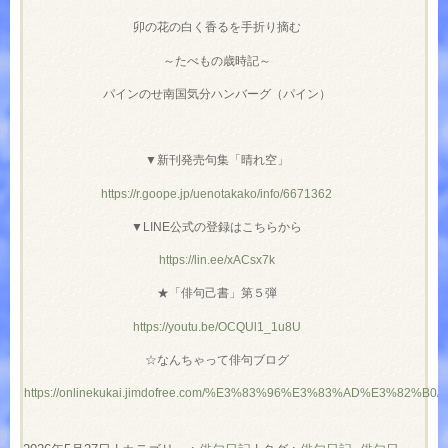
卯の花の白く香るを手折り摘む
～たべもの歳時記～
パインのせ南国気分ハンバーグ（パイン）
▼新刊発売句集「晴れ空」
https://r.goope.jp/uenotakako/info/6671362
▼LINE公式の登録はこちらから
https://lin.ee/xACsx7k
★「俳句己書」第５弾
https://youtu.be/OCQUl1_1u8U
☆なんちゃって俳句ブログ
https://onlinekukai.jimdofree.com/%E3%83%96%E3%83%AD%E3%82%B0/