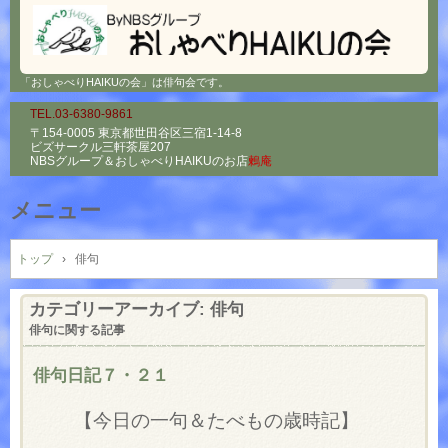
「おしゃべりHAIKUの会」は俳句会です。
TEL.03-6380-9861
〒154-0005 東京都世田谷区三宿1-14-8
ビズサークル三軒茶屋207
NBSグループ＆
おしゃべりHAIKUのお店
鶫庵
メニュー
コ
ン
トップ
›
俳句
テ
ン
カテゴリーアーカイブ:
俳句
ツ
俳句に関する記事
へ
ス
俳句日記７・２１
キ
ッ
【今日の一句＆たべもの歳時記】
プ