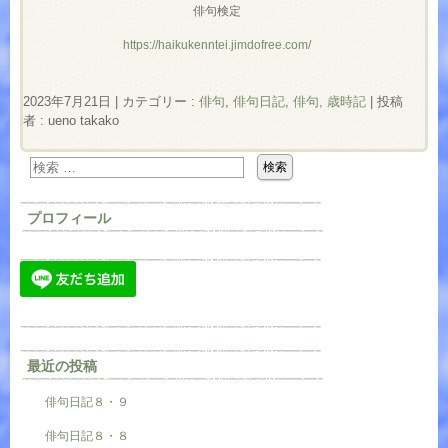
俳句検定
https://haikukenntei.jimdofree.com/
2023年7月21日
|
カテゴリー :
俳句
,
俳句日記
,
俳句, 歳時記
|
投稿
者 : ueno takako
プロフィール
最近の投稿
俳句日記８・９
俳句日記８・８