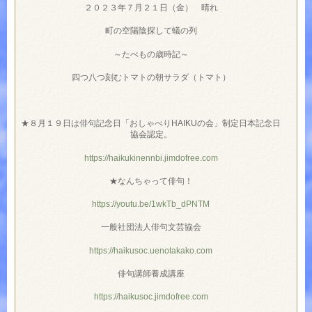
２０２３年７月２１日（金） 晴れ
町の空陽陰探して蟻の列
～たべもの歳時記～
四つ八つ刻むトマトの朝サラダ（トマト）
★８月１９日は俳句記念日「おしゃべりHAIKUの会」制定日本記念日
協会認定。
https://haikukinennbi.jimdofree.com
★なんちゃって俳句！
https://youtu.be/1wkTb_dPNTM
一般社団法人俳句文芸協会
https://haikusoc.uenotakako.com
俳句講師養成講座
https://haikusoc.jimdofree.com