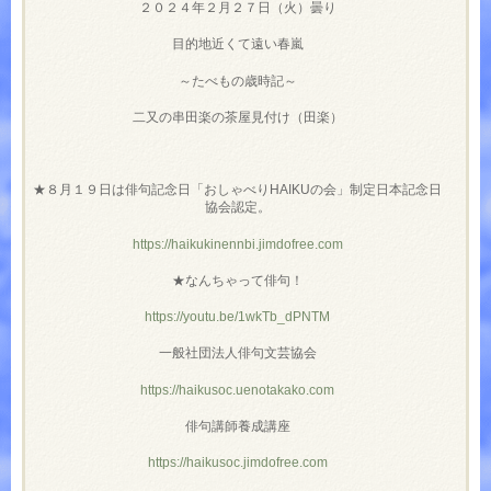
２０２４年２月２７日（火）曇り
目的地近くて遠い春嵐
～たべもの歳時記～
二又の串田楽の茶屋見付け（田楽）
★８月１９日は俳句記念日「おしゃべりHAIKUの会」制定日本記念日
協会認定。
https://haikukinennbi.jimdofree.com
★なんちゃって俳句！
https://youtu.be/1wkTb_dPNTM
一般社団法人俳句文芸協会
https://haikusoc.uenotakako.com
俳句講師養成講座
https://haikusoc.jimdofree.com