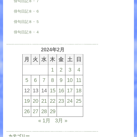
俳句日記８・７
俳句日記８・６
俳句日記８・５
俳句日記８・４
2024年2月
月
火
水
木
金
土
日
1
2
3
4
5
6
7
8
9
10
11
12
13
14
15
16
17
18
19
20
21
22
23
24
25
26
27
28
29
« 1月
3月 »
カテゴリー