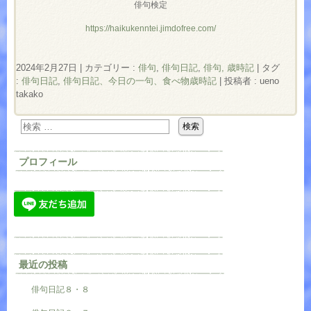
俳句検定
https://haikukenntei.jimdofree.com/
2024年2月27日
|
カテゴリー :
俳句
,
俳句日記
,
俳句, 歳時記
|
タグ
:
俳句日記
,
俳句日記、今日の一句、食べ物歳時記
|
投稿者 : ueno
takako
プロフィール
最近の投稿
俳句日記８・８