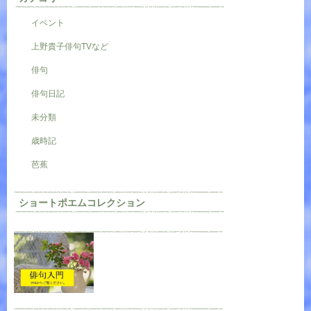
イベント
上野貴子俳句TVなど
俳句
俳句日記
未分類
歳時記
芭蕉
ショートポエムコレクション