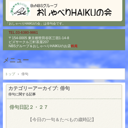
「おしゃべりHAIKUの会」は俳句会です。
TEL.03-6380-9861
〒154-0005 東京都世田谷区三宿1-14-8
ビズサークル三軒茶屋207
NBSグループ＆
おしゃべりHAIKUのお店
鶫庵
メニュー
コ
ン
トップ
›
俳句
テ
ン
カテゴリーアーカイブ:
俳句
ツ
俳句に関する記事
へ
ス
俳句日記２・２７
キ
ッ
【今日の一句＆たべもの歳時記】
プ