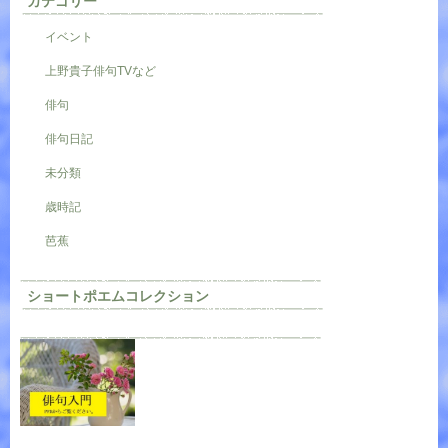
カテゴリー
イベント
上野貴子俳句TVなど
俳句
俳句日記
未分類
歳時記
芭蕉
ショートポエムコレクション