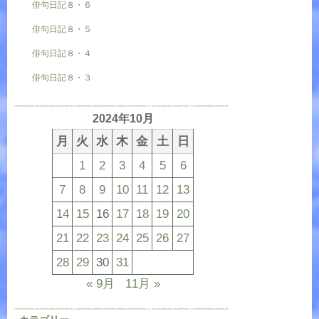
俳句日記８・６
俳句日記８・５
俳句日記８・４
俳句日記８・３
2024年10月
月
火
水
木
金
土
日
1
2
3
4
5
6
7
8
9
10
11
12
13
14
15
16
17
18
19
20
21
22
23
24
25
26
27
28
29
30
31
« 9月
11月 »