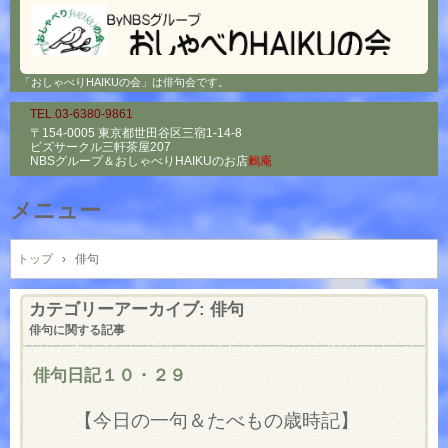
「おしゃべりHAIKUの会」は俳句会です。
TEL.03-6380-9861
〒154-0005 東京都世田谷区三宿1-14-8
ビズサークル三軒茶屋207
NBSグループ＆
おしゃべりHAIKUのお店
鶫庵
メニュー
コ
ン
トップ
›
俳句
テ
ン
カテゴリーアーカイブ:
俳句
ツ
俳句に関する記事
へ
ス
俳句日記１０・２９
キ
ッ
【今日の一句＆たべもの歳時記】
プ