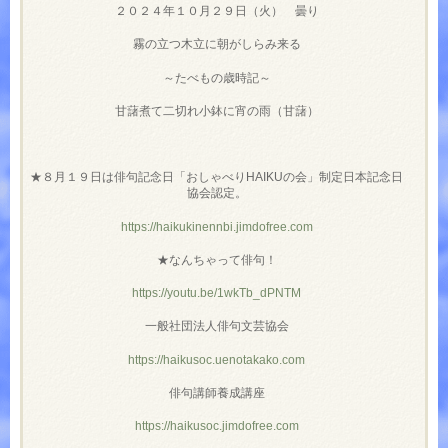
２０２４年１０月２９日（火） 曇り
霧の立つ木立に朝がしらみ来る
～たべもの歳時記～
甘藷煮て二切れ小鉢に宵の雨（甘藷）
★８月１９日は俳句記念日「おしゃべりHAIKUの会」制定日本記念日
協会認定。
https://haikukinennbi.jimdofree.com
★なんちゃって俳句！
https://youtu.be/1wkTb_dPNTM
一般社団法人俳句文芸協会
https://haikusoc.uenotakako.com
俳句講師養成講座
https://haikusoc.jimdofree.com