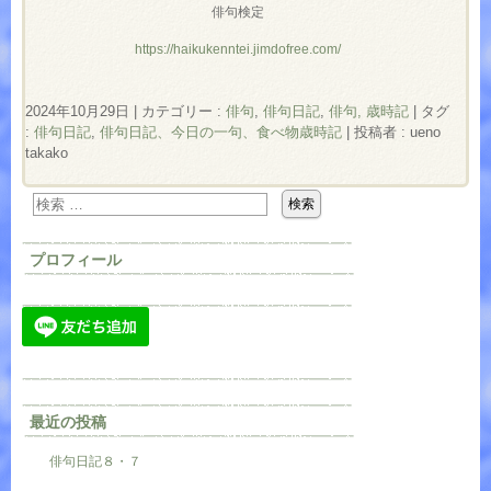
俳句検定
https://haikukenntei.jimdofree.com/
2024年10月29日
|
カテゴリー :
俳句
,
俳句日記
,
俳句, 歳時記
|
タグ
:
俳句日記
,
俳句日記、今日の一句、食べ物歳時記
|
投稿者 : ueno
takako
プロフィール
最近の投稿
俳句日記８・７