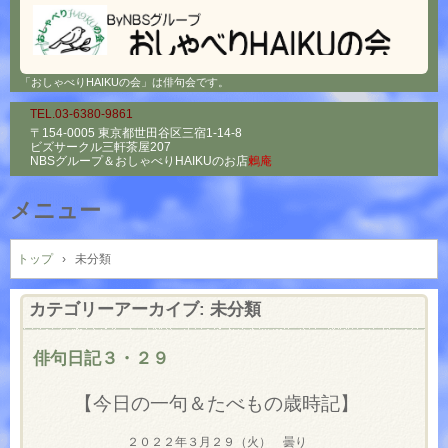
「おしゃべりHAIKUの会」は俳句会です。
TEL.03-6380-9861
〒154-0005 東京都世田谷区三宿1-14-8
ビズサークル三軒茶屋207
NBSグループ＆
おしゃべりHAIKUのお店
鶫庵
メニュー
コ
ン
トップ
›
未分類
テ
ン
カテゴリーアーカイブ:
未分類
ツ
へ
俳句日記３・２９
ス
キ
【今日の一句＆たべもの歳時記】
ッ
プ
２０２２年３月２９（火） 曇り