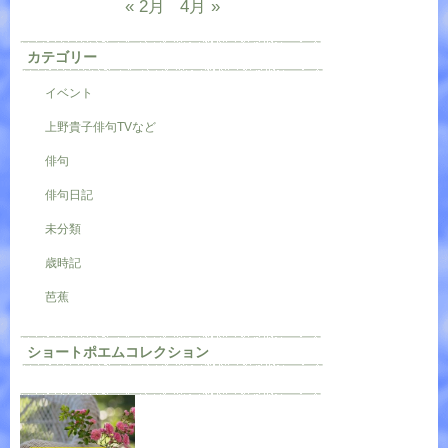
« 2月
4月 »
カテゴリー
イベント
上野貴子俳句TVなど
俳句
俳句日記
未分類
歳時記
芭蕉
ショートポエムコレクション