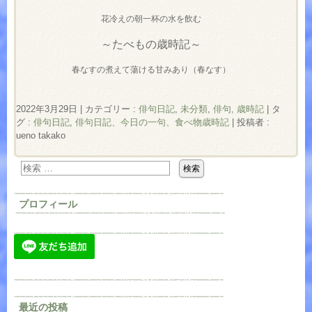
花冷えの朝一杯の水を飲む
～たべもの歳時記～
春なすの煮えて蕩ける甘みあり（春なす）
2022年3月29日
|
カテゴリー :
俳句日記
,
未分類
,
俳句, 歳時記
|
タ
グ :
俳句日記
,
俳句日記、今日の一句、食べ物歳時記
|
投稿者 :
ueno takako
プロフィール
最近の投稿