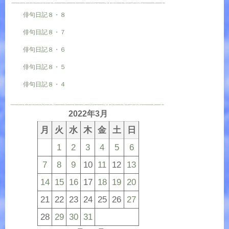
俳句日記８・８
俳句日記８・７
俳句日記８・６
俳句日記８・５
俳句日記８・４
2022年3月
月
火
水
木
金
土
日
1
2
3
4
5
6
7
8
9
10
11
12
13
14
15
16
17
18
19
20
21
22
23
24
25
26
27
28
29
30
31