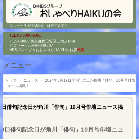
「おしゃべりHAIKUの会」は俳句会です。
TEL.03-6380-9861
〒154-0005 東京都世田谷区三宿1-14-8
ビズサークル三軒茶屋207
NBSグループ＆
おしゃべりHAIKUのお店
鶫庵
メニュー
コ
ン
トップ
›
ニュース
›
2024年8月19日俳句記念日が角川「俳句」10月号俳壇
ニュース掲載！
テ
ン
ツ
へ
月19日俳句記念日が角川「俳句」10月号俳壇ニュース掲
ス
キ
ッ
月19日俳句記念日が角川「俳句」10月号俳壇ニュ
プ