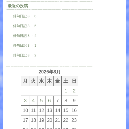
最近の投稿
俳句日記８・６
俳句日記８・５
俳句日記８・４
俳句日記８・３
俳句日記８・２
2026年8月
月
火
水
木
金
土
日
1
2
3
4
5
6
7
8
9
10
11
12
13
14
15
16
17
18
19
20
21
22
23