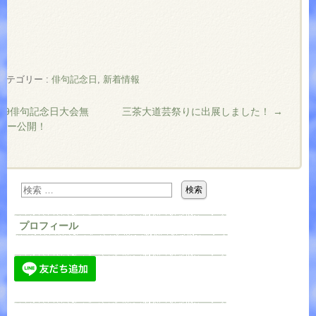
カテゴリー :
俳句記念日
,
新着情報
・19俳句記念日大会無
三茶大道芸祭りに出展しました！
→
ビー公開！
プロフィール