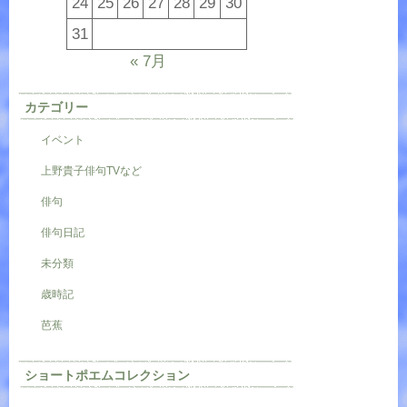
24
25
26
27
28
29
30
31
« 7月
カテゴリー
イベント
上野貴子俳句TVなど
俳句
俳句日記
未分類
歳時記
芭蕉
ショートポエムコレクション