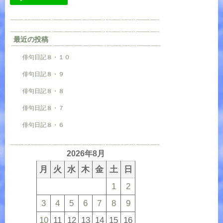
最近の投稿
俳句日記８・１０
俳句日記８・９
俳句日記８・８
俳句日記８・７
俳句日記８・６
2026年8月
月
火
水
木
金
土
日
1
2
3
4
5
6
7
8
9
10
11
12
13
14
15
16