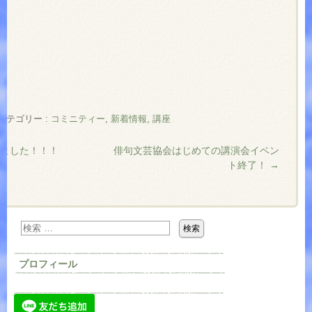
カテゴリー :
コミニティー
,
新着情報
,
講座
ました！！！
俳句文芸協会はじめての講演会イベン
ト終了！
→
プロフィール