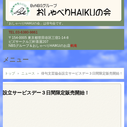
「おしゃべりHAIKUの会」は俳句会です。
TEL.03-6380-9861
〒154-0005 東京都世田谷区三宿1-14-8
ビズサークル三軒茶屋207
NBSグループ＆
おしゃべりHAIKUのお店
鶫庵
メニュー
コ
ン
トップ
›
ニュース
›
俳句文芸協会設立サービスデー３日間限定販売開始！
テ
ン
ツ
会設立サービスデー３日間限定販売開始！
へ
ス
キ
ッ
プ