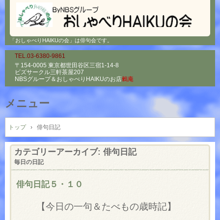
「おしゃべりHAIKUの会」は俳句会です。
TEL.03-6380-9861
〒154-0005 東京都世田谷区三宿1-14-8
ビズサークル三軒茶屋207
NBSグループ＆
おしゃべりHAIKUのお店
鶫庵
メニュー
コ
ン
トップ
›
俳句日記
テ
ン
カテゴリーアーカイブ:
俳句日記
ツ
毎日の日記
へ
ス
俳句日記５・１０
キ
ッ
【今日の一句＆たべもの歳時記】
プ