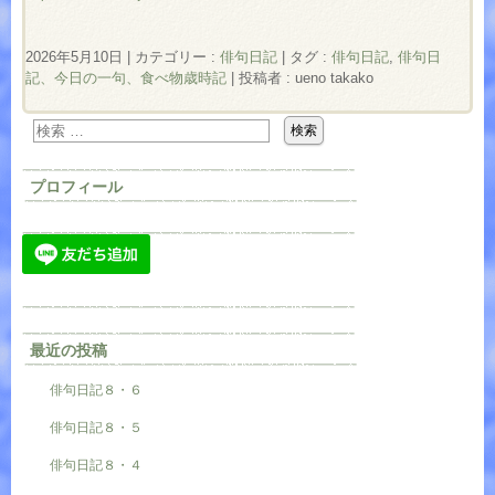
2026年5月10日
|
カテゴリー :
俳句日記
|
タグ :
俳句日記
,
俳句日
記、今日の一句、食べ物歳時記
|
投稿者 : ueno takako
プロフィール
最近の投稿
俳句日記８・６
俳句日記８・５
俳句日記８・４