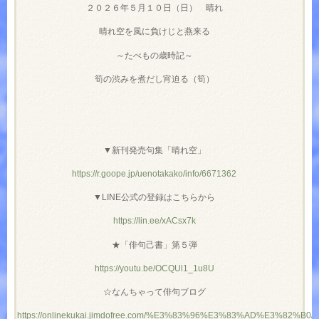
２０２６年５月１０日（日） 晴れ
晴れ空を風に負けじと燕来る
～たべもの歳時記～
筍の渋みを煮だし宵迫る（筍）
▼新刊発売句集「晴れ空」
https://r.goope.jp/uenotakako/info/6671362
▼LINE公式の登録はこちらから
https://lin.ee/xACsx7k
★「俳句己書」第５弾
https://youtu.be/OCQUl1_1u8U
☆なんちゃって俳句ブログ
https://onlinekukai.jimdofree.com/%E3%83%96%E3%83%AD%E3%82%B0/