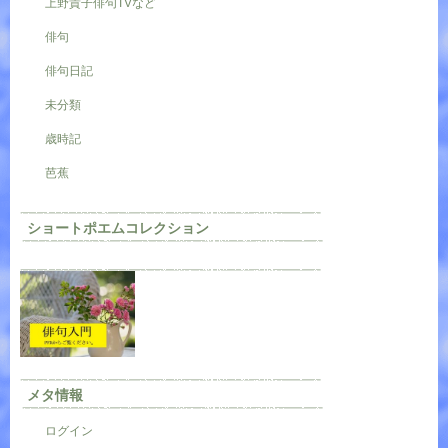
上野貴子俳句TVなど
俳句
俳句日記
未分類
歳時記
芭蕉
ショートポエムコレクション
メタ情報
ログイン