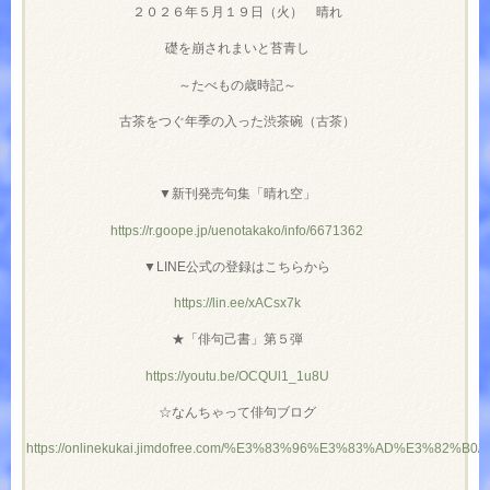
２０２６年５月１９日（火） 晴れ
礎を崩されまいと苔青し
～たべもの歳時記～
古茶をつぐ年季の入った渋茶碗（古茶）
▼新刊発売句集「晴れ空」
https://r.goope.jp/uenotakako/info/6671362
▼LINE公式の登録はこちらから
https://lin.ee/xACsx7k
★「俳句己書」第５弾
https://youtu.be/OCQUl1_1u8U
☆なんちゃって俳句ブログ
https://onlinekukai.jimdofree.com/%E3%83%96%E3%83%AD%E3%82%B0/