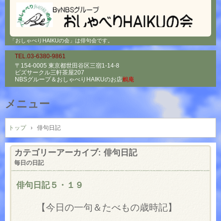
「おしゃべりHAIKUの会」は俳句会です。
TEL.03-6380-9861
〒154-0005 東京都世田谷区三宿1-14-8
ビズサークル三軒茶屋207
NBSグループ＆
おしゃべりHAIKUのお店
鶫庵
メニュー
コ
ン
トップ
›
俳句日記
テ
ン
カテゴリーアーカイブ:
俳句日記
ツ
毎日の日記
へ
ス
俳句日記５・１９
キ
ッ
【今日の一句＆たべもの歳時記】
プ