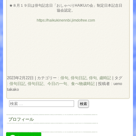
★８月１９日は俳句記念日「おしゃべり
HAIKU
の会」制定日本記念日
協会認定。
https://haikukinennbi.jimdofree.com
2023年2月22日
|
カテゴリー :
俳句
,
俳句日記
,
俳句, 歳時記
|
タグ
:
俳句日記
,
俳句日記、今日の一句、食べ物歳時記
|
投稿者 : ueno
takako
プロフィール