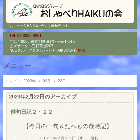
「おしゃべりHAIKUの会」は俳句会です。
TEL.03-6380-9861
〒154-0005 東京都世田谷区三宿1-14-8
ビズサークル三軒茶屋207
NBSグループ＆
おしゃべりHAIKUのお店
鶫庵
メニュー
コ
ン
トップ
›
2023年
›
02月
›
22日
テ
ン
2023年2月22日
のアーカイブ
ツ
へ
俳句日記２・２２
ス
キ
【今日の一句＆たべもの歳時記】
ッ
プ
２０２３年２月２２日（水） 晴れ