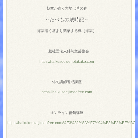
朝空が青く大地は草の春
～たべもの歳時記～
海雲溶く箸より紫染まる椀（海雲）
一般社団法人俳句文芸協会
https://haikusoc.uenotakako.com
俳句講師養成講座
https://haikusoc.jimdofree.com
オンライン俳句講座
https://haikukouza.jimdofree.com/%E3%81%8A%E7%94%B3%E8%BE%B