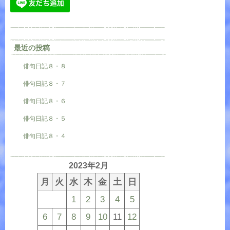
最近の投稿
俳句日記８・８
俳句日記８・７
俳句日記８・６
俳句日記８・５
俳句日記８・４
2023年2月
月
火
水
木
金
土
日
1
2
3
4
5
6
7
8
9
10
11
12