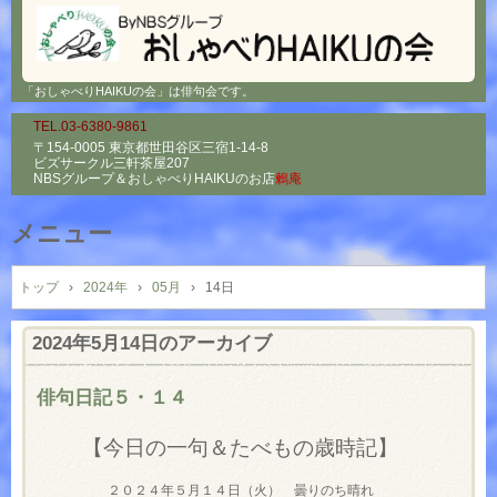
「おしゃべりHAIKUの会」は俳句会です。
TEL.03-6380-9861
〒154-0005 東京都世田谷区三宿1-14-8
ビズサークル三軒茶屋207
NBSグループ＆
おしゃべりHAIKUのお店
鶫庵
メニュー
コ
ン
トップ
›
2024年
›
05月
›
14日
テ
ン
2024年5月14日
のアーカイブ
ツ
へ
俳句日記５・１４
ス
キ
【今日の一句＆たべもの歳時記】
ッ
プ
２０２４年５月１４日（火） 曇りのち晴れ