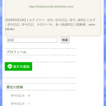
https://haikukenntei.jimdofree.com/
2024年5月14日
|
カテゴリー :
俳句
,
俳句日記
,
俳句, 歳時記
|
タグ
:
俳句日記
,
俳句日記、今日の一句、食べ物歳時記
|
投稿者 : ueno
takako
プロフィール
最近の投稿
俳句日記８・８
俳句日記８・７