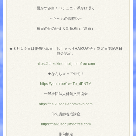
夏かすみ白くペチュニア浮かび咲く
～たべもの歳時記～
毎日の朝の始まり新茶淹れ（新茶）
★８月１９日は俳句記念日「おしゃべりHAIKUの会」制定日本記念日
協会認定。
https://haikukinennbi.jimdofree.com
★なんちゃって俳句！
https://youtu.be/1wkTb_dPNTM
一般社団法人俳句文芸協会
https://haikusoc.uenotakako.com
俳句講師養成講座
https://haikusoc.jimdofree.com
俳句検定