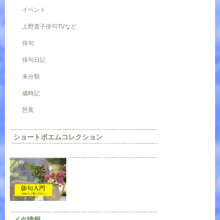
イベント
上野貴子俳句TVなど
俳句
俳句日記
未分類
歳時記
芭蕉
ショートポエムコレクション
メタ情報