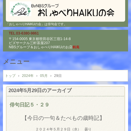
「おしゃべりHAIKUの会」は俳句会です。
TEL.03-6380-9861
〒154-0005 東京都世田谷区三宿1-14-8
ビズサークル三軒茶屋207
NBSグループ＆
おしゃべりHAIKUのお店
鶫庵
メニュー
コ
ン
トップ
›
2024年
›
05月
›
29日
テ
ン
2024年5月29日
のアーカイブ
ツ
へ
俳句日記５・２９
ス
キ
【今日の一句＆たべもの歳時記】
ッ
プ
２０２４年５月２９日（水） 曇り