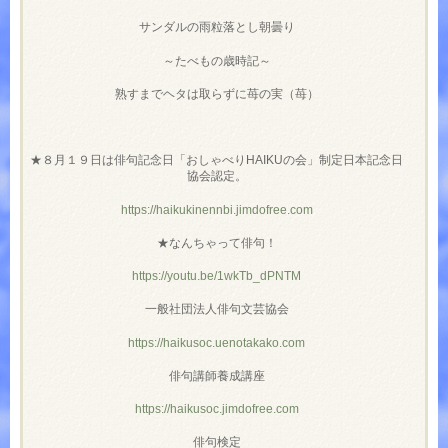
サンダルの雨粒落とし朝曇り
～たべもの歳時記～
熟すまでヘタは取らずに苺の実（苺）
★８月１９日は俳句記念日「おしゃべりHAIKUの会」制定日本記念日
協会認定。
https://haikukinennbi.jimdofree.com
★なんちゃって俳句！
https://youtu.be/1wkTb_dPNTM
一般社団法人俳句文芸協会
https://haikusoc.uenotakako.com
俳句講師養成講座
https://haikusoc.jimdofree.com
俳句検定