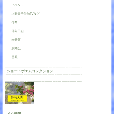
イベント
上野貴子俳句TVなど
俳句
俳句日記
未分類
歳時記
芭蕉
ショートポエムコレクション
メタ情報