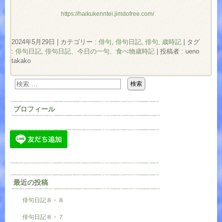
https://haikukenntei.jimdofree.com/
2024年5月29日
|
カテゴリー :
俳句
,
俳句日記
,
俳句, 歳時記
|
タグ
:
俳句日記
,
俳句日記、今日の一句、食べ物歳時記
|
投稿者 : ueno
takako
プロフィール
最近の投稿
俳句日記８・８
俳句日記８・７