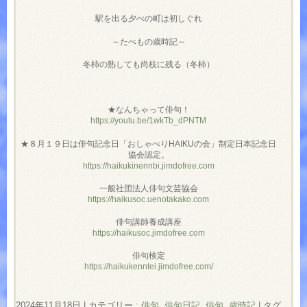
駅を出る夕べの町は初しぐれ
～たべもの歳時記～
冬柿の熟しても尚枝に残る（冬柿）
★なんちゃって俳句！
https://youtu.be/1wkTb_dPNTM
★８月１９日は俳句記念日「おしゃべりHAIKUの会」制定日本記念日
協会認定。
https://haikukinennbi.jimdofree.com
一般社団法人俳句文芸協会
https://haikusoc.uenotakako.com
俳句講師養成講座
https://haikusoc.jimdofree.com
俳句検定
https://haikukenntei.jimdofree.com/
2024年11月18日
|
カテゴリー :
俳句
,
俳句日記
,
俳句, 歳時記
|
タグ