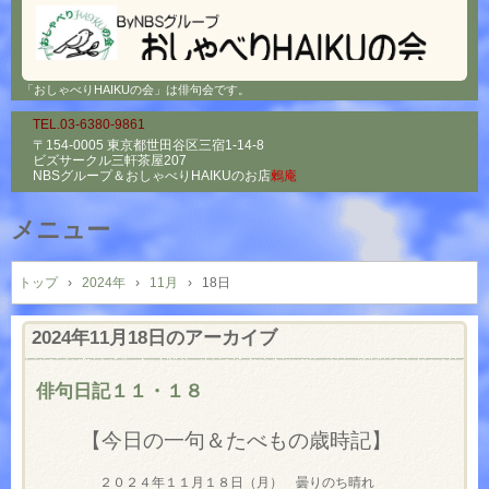
「おしゃべりHAIKUの会」は俳句会です。
TEL.03-6380-9861
〒154-0005 東京都世田谷区三宿1-14-8
ビズサークル三軒茶屋207
NBSグループ＆
おしゃべりHAIKUのお店
鶫庵
メニュー
コ
ン
トップ
›
2024年
›
11月
›
18日
テ
ン
2024年11月18日
のアーカイブ
ツ
へ
俳句日記１１・１８
ス
キ
【今日の一句＆たべもの歳時記】
ッ
プ
２０２４年１１月１８日（月） 曇りのち晴れ