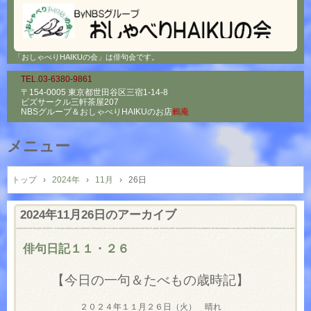
「おしゃべりHAIKUの会」は俳句会です。
TEL.03-6380-9861
〒154-0005 東京都世田谷区三宿1-14-8
ビズサークル三軒茶屋207
NBSグループ＆
おしゃべりHAIKUのお店
鶫庵
メニュー
コ
ン
トップ
›
2024年
›
11月
›
26日
テ
ン
2024年11月26日
のアーカイブ
ツ
へ
俳句日記１１・２６
ス
キ
【今日の一句＆たべもの歳時記】
ッ
プ
２０２４年１１月２６日（火） 晴れ