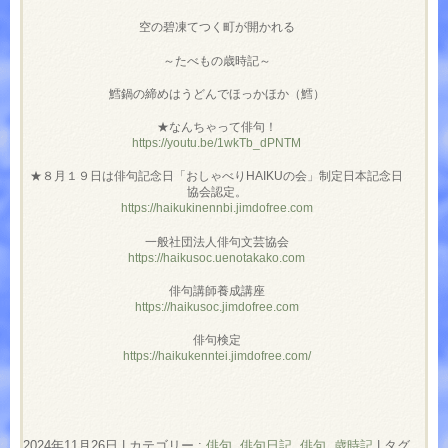
空の碧凍てつく町が開かれる
～たべもの歳時記～
鱈鍋の締めはうどんでほっかほか（鱈）
★なんちゃって俳句！
https://youtu.be/1wkTb_dPNTM
★８月１９日は俳句記念日「おしゃべりHAIKUの会」制定日本記念日
協会認定。
https://haikukinennbi.jimdofree.com
一般社団法人俳句文芸協会
https://haikusoc.uenotakako.com
俳句講師養成講座
https://haikusoc.jimdofree.com
俳句検定
https://haikukenntei.jimdofree.com/
2024年11月26日
|
カテゴリー :
俳句
,
俳句日記
,
俳句, 歳時記
|
タグ