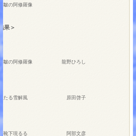
に皺の阿修羅像
結果＞
眉間に皺の阿修羅像 龍野ひろし
えてわたる雪解風 原田啓子
吾子の靴下現るる 阿部文彦