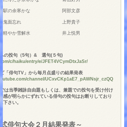
無人の駅の余寒かな 阿部文彦
声に赤鬼面忘れ 上野貴子
の調べ軽やか雪解水 井上悦男
への投句（5句）& 選句(５句)
e.com/c/haiku/entry/e/JFET4VCymDtxJaSr/
ビ「俳句TV」から毎月点盛りの結果発表
.youtube.com/channel/UCxvCKp1aE7_pAWNsjr_czQQ
では当季雑詠自由題もしくは、兼題での投句を受け付け
季感が明らかにずれている俳句の投句はお断りしており
承下さい。
公式俳句大会２月結果発表～