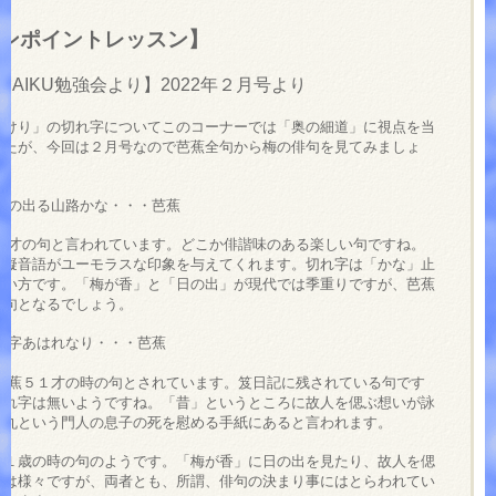
ンポイントレッスン】
HAIKU勉強会より】2022年２月号より
「けり」の切れ字についてこのコーナーでは「奥の細道」に視点を当
したが、今回は２月号なので芭蕉全句から梅の俳句を見てみましょ
日の出る山路かな・・・芭蕉
１才の句と言われています。どこか俳諧味のある楽しい句ですね。
う擬音語がユーモラスな印象を与えてくれます。切れ字は「かな」止
使い方です。「梅が香」と「日の出」が現代では季重りですが、芭蕉
の句となるでしょう。
字あはれなり・・・芭蕉
芭蕉５１才の時の句とされています。笈日記に残されている句です
切れ字は無いようですね。「昔」というところに故人を偲ぶ想いが詠
梅丸という門人の息子の死を慰める手紙にあると言われます。
１歳の時の句のようです。「梅が香」に日の出を見たり、故人を偲
いは様々ですが、両者とも、所謂、俳句の決まり事にはとらわれてい