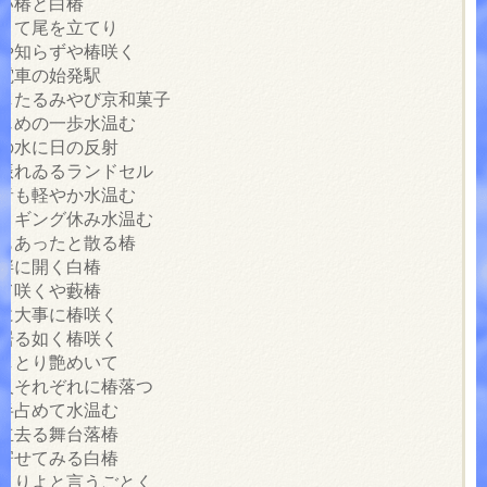
赤い椿と白椿
驚きて尾を立てり
るや知らずや椿咲く
り電車の始発駅
模したるみやび京和菓子
はじめの一歩水温む
川の水に日の反射
の振れゐるランドセル
の音も軽やか水温む
ジョギング休み水温む
時もあったと散る椿
池畔に開く白椿
りて咲くや藪椿
事に大事に椿咲く
ち居る如く椿咲く
ばしとり艶めいて
は人それぞれに椿落つ
大半占めて水温む
で立去る舞台落椿
鼻寄せてみる白椿
っきりよと言うごとく