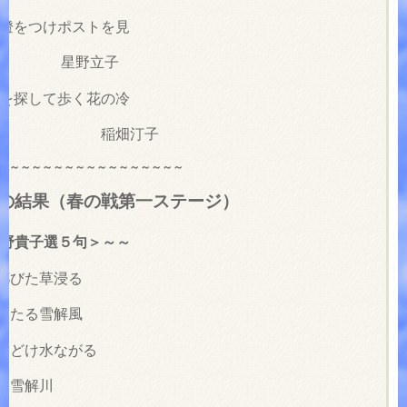
門燈をつけポストを見
野立子
探して歩く花の冷
畑汀子
～～～～～～～～～～～～～～～～～
の結果（春の戦第一ステージ）
上野貴子選５句＞～～
鄙びた草浸る
わたる雪解風
雪どけ水ながる
る雪解川