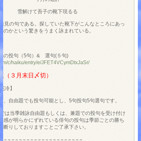
雪解けて吾子の靴下現るる
発見の句である。探していた靴下がこんなところにあっ
たのかという驚きをうまく詠まれている。
への投句（5句）& 選句(５句)
.com/c/haiku/entry/e/JFET4VCymDtxJaSr/
題（３月末日〆切）
花冷】
詠、自由題でも投句可能とし、5句投句5句選句です。
では当季雑詠自由題もしくは、兼題での投句を受け付け
季感が明らかにずれている俳句の投句は季節ごとの勝ち
お断りしておりますことご了承下さい。
～～～～～～～～～～～～～～～～～～～～～～