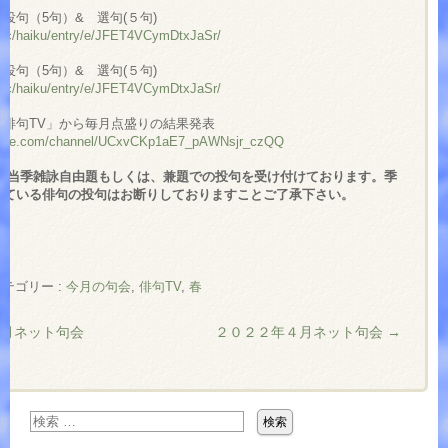
投句（5句）& 選句(５句)
om/c/haiku/entry/e/JFET4VCymDtxJaSr/
投句（5句）& 選句(５句)
om/c/haiku/entry/e/JFET4VCymDtxJaSr/
「俳句TV」から毎月点盛りの結果発表
utube.com/channel/UCxvCKp1aE7_pAWNsjr_czQQ
は当季雑詠自由題もしくは、兼題での投句を受け付けております。季
れている俳句の投句はお断りしておりますことご了承下さい。
テゴリー :
今月の句会
,
俳句TV
,
春
月ネット句会
２０２２年４月ネット句会
→