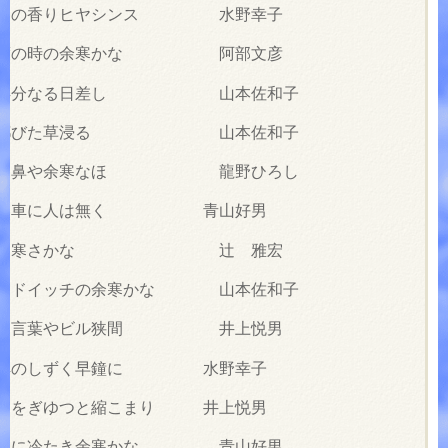
ンクの香りヒヤシンス 水野幸子
め支度の時の余寒かな 阿部文彦
くに存分なる日差し 山本佐和子
々に鄙びた草浸る 山本佐和子
けし目鼻や余寒なほ 龍野ひろし
たる客車に人は無く 青山好男
に残る寒さかな 辻 雅宏
サンドイッチの余寒かな 山本佐和子
美しき言葉やビル狭間 井上悦男
雪解のしずく早鐘に 水野幸子
と日をぎゆつと縮こまり 井上悦男
ともに冷たき余寒かな 青山好男