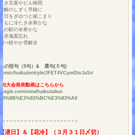
美しき言葉やビル狭間
の雪解のしずく早鐘に
ひと日をぎゆつと縮こまり
手ともに冷たき余寒かな
無人の駅の余寒かな
声に赤鬼面忘れ
の調べ軽やか雪解水
への投句（5句）& 選句(５句)
e.com/c/haiku/entry/e/JFET4VCymDtxJaSr/
式俳句大会発表動画はこちらから
.google.com/view/haikutaikai-
%83%9B%E3%83%BC%E3%83%A0
～～～～～～～～～～～～～～～～～～～～～～
【遅日】＆【花冷】（３月３１日〆切）