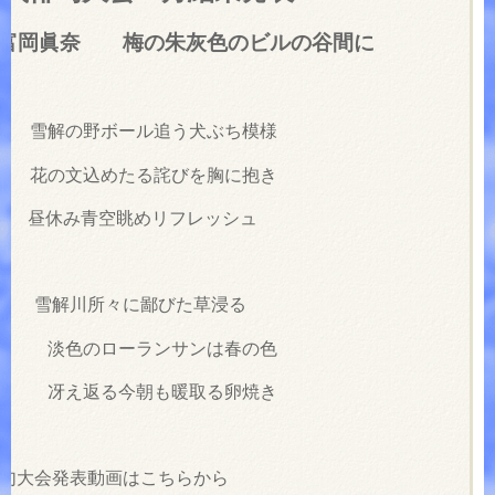
岡眞奈 梅の朱灰色のビルの谷間に
 雪解の野ボール追う犬ぶち模様
 花の文込めたる詫びを胸に抱き
 昼休み青空眺めリフレッシュ
子 雪解川所々に鄙びた草浸る
 淡色のローランサンは春の色
 冴え返る今朝も暖取る卵焼き
式俳句大会発表動画はこちらから