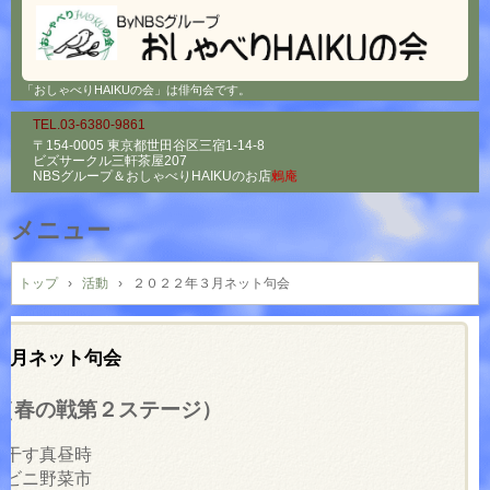
「おしゃべりHAIKUの会」は俳句会です。
TEL.03-6380-9861
〒154-0005 東京都世田谷区三宿1-14-8
ビズサークル三軒茶屋207
NBSグループ＆
おしゃべりHAIKUのお店
鶫庵
メニュー
コ
ン
トップ
›
活動
›
２０２２年３月ネット句会
テ
ン
ツ
３月ネット句会
へ
ス
（春の戦第２ステージ）
キ
ッ
を干す真昼時
プ
ンビニ野菜市