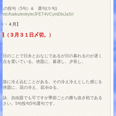
への投句（5句）& 選句(５句)
.com/c/haiku/entry/e/JFET4VCymDtxJaSr/
３・４月】
題（３月３１日〆切。）
た日のことで日永とおなじであるが日の暮れるのが遅く
重点を置いている。
傍題に、暮遅し、夕長し。
、急に冷え込むことがある。その冷え冷えとした感じを
。傍題に、花の冷え、花冷ゆる。
雑詠、自由題でも可ですが季節ごとの勝ち抜き戦である
下さい。5句投句5句選句です。
＞