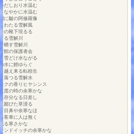
想いだしおり水温む
指しなやかに水温む
眉間に皺の阿修羅像
えてわたる雪解風
吾子の靴下現るる
広ぐる雪解川
襷を晒す雪解川
体育館の保護者会
かし雪どけ水ながる
解の水に鯉ゆらぐ
わり越え来る転校生
より落つる雪解水
ピンクの香りヒヤシンス
め支度の時の余寒かな
くに存分なる日差し
々に鄙びた草浸る
けし目鼻や余寒なほ
たる客車に人は無く
に残る寒さかな
たサンドイッチの余寒かな