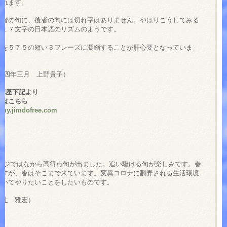
取れます。
者の句に、後者の句には切れ字はありません。やはりこうしてみる
は１７文字の日本語のリズムのようです。
を５７５の短い３フレーズに凝縮することが肝心要となっていま
和四年三月 上野貴子）
ニ講座下記より
ジはこちら
emy.jimdofree.com
記】
ージではなから高得点句が出ました。追い駆ける句が楽しみです。春
ですが、春はそこまで来ています。変異コロナに翻弄される生活環境
ついてやりたいことをしたいものです。
 辻 雅宏）