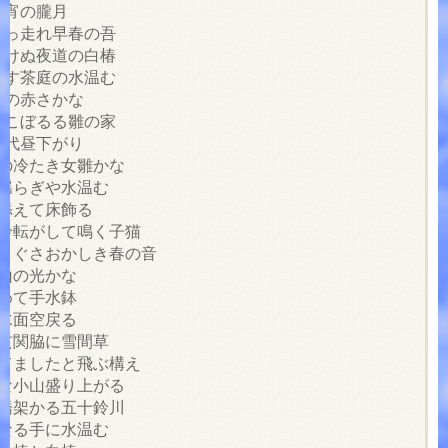
に宵の朧月
突っ走れ早春の吾
泣けぬ夜道の白椿
らす茶庭の水温む
椿の赤さかな
ひこぼるる雛の家
三代昼下がり
頬の冷たき女雛かな
の揺らぎや水温む
を添えて床飾る
て鈴転がして鳴く子猫
るしぐさおかしき春の音
雪山の光かな
集めて手水鉢
の水面空戻る
ば玄関脇に雪間草
ってましたと飛ぶ構え
さな小山盛り上がる
治橋架かる五十鈴川
骨なる手に水温む