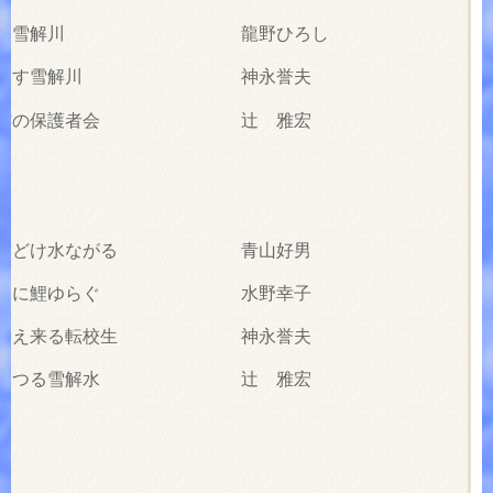
広ぐる雪解川 龍野ひろし
襷を晒す雪解川 神永誉夫
体育館の保護者会 辻 雅宏
かし雪どけ水ながる 青山好男
解の水に鯉ゆらぐ 水野幸子
わり越え来る転校生 神永誉夫
より落つる雪解水 辻 雅宏