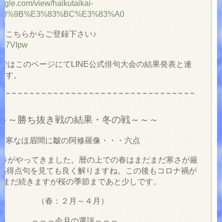
google.com/view/haikutaikai-
%83%9B%E3%83%BC%E3%83%A0
にこちらからご登録下さい♪
/UY7VIpw
ではこのページにてLINE公式俳句大会の結果発表と連
ます。
～～～～～～～～～～～～～～～～～～～～～～～～～～～～～～～～～
～～勝ち抜き戦の結果・冬の戦～～～
なほ眉間に皺の阿修羅像・・・六点
春がやってきました。暦の上での春はまだまだ寒さが厳
高得点句を見ても良く解りますね。この後もコロナ禍が
だまだ続きますが桜の季節まであと少しです。
（春：２月～４月）
～
～～今月の選評～～～