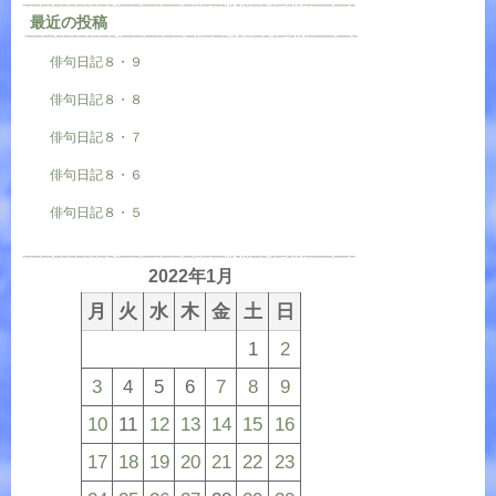
最近の投稿
俳句日記８・９
俳句日記８・８
俳句日記８・７
俳句日記８・６
俳句日記８・５
2022年1月
月
火
水
木
金
土
日
1
2
3
4
5
6
7
8
9
10
11
12
13
14
15
16
17
18
19
20
21
22
23