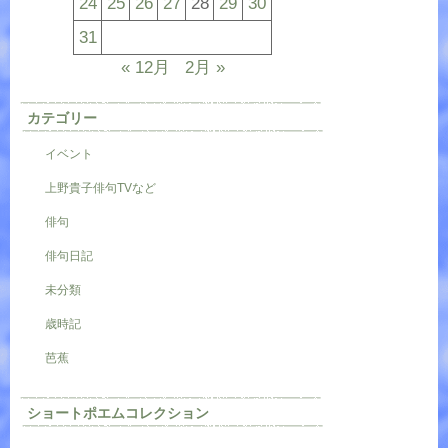
24
25
26
27
28
29
30
31
« 12月
2月 »
カテゴリー
イベント
上野貴子俳句TVなど
俳句
俳句日記
未分類
歳時記
芭蕉
ショートポエムコレクション