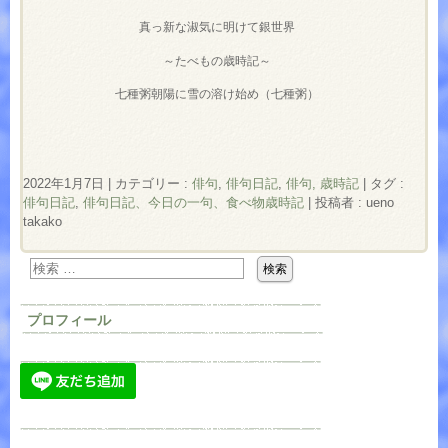
真っ新な淑気に明けて銀世界
～たべもの歳時記～
七種粥朝陽に雪の溶け始め（七種粥）
2022年1月7日
|
カテゴリー :
俳句
,
俳句日記
,
俳句, 歳時記
|
タグ :
俳句日記
,
俳句日記、今日の一句、食べ物歳時記
|
投稿者 : ueno
takako
プロフィール