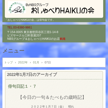
「おしゃべりHAIKUの会」は俳句会です。
TEL.03-6380-9861
〒154-0005 東京都世田谷区三宿1-14-8
ビズサークル三軒茶屋207
NBSグループ＆
おしゃべりHAIKUのお店
鶫庵
メニュー
コ
ン
トップ
›
2022年
›
01月
›
07日
テ
ン
2022年1月7日
のアーカイブ
ツ
へ
俳句日記１・７
ス
キ
【今日の一句＆たべもの歳時記】
ッ
プ
２０２２年１月７日（金） 晴れ