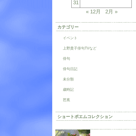
31
« 12月
2月 »
カテゴリー
イベント
上野貴子俳句TVなど
俳句
俳句日記
未分類
歳時記
芭蕉
ショートポエムコレクション