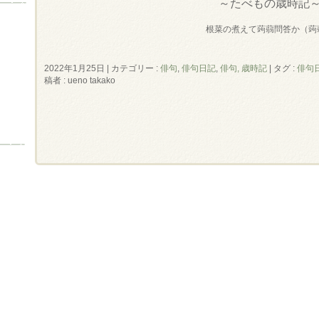
～たべもの歳時記
根菜の煮えて蒟蒻問答か（蒟
2022年1月25日
|
カテゴリー :
俳句
,
俳句日記
,
俳句, 歳時記
|
タグ :
俳句
稿者 : ueno takako