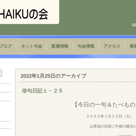
N
ブログ
ネット句会
新着情報
句会情報
アクセス
募
2022年1月25日
のアーカイブ
俳句日記１・２５
【今日の一句＆たべもの
２０２２年１月２５日（火）
山茶花の石段に午後の陽当