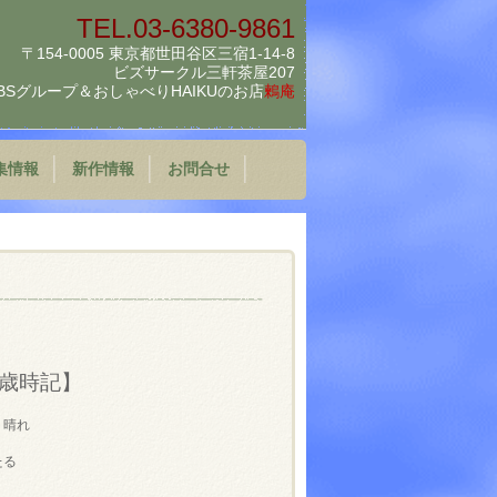
TEL.03-6380-9861
〒154-0005 東京都世田谷区三宿1-14-8
ビズサークル三軒茶屋207
BSグループ＆
おしゃべりHAIKUのお店
鶫庵
集情報
新作情報
お問合せ
歳時記】
 晴れ
たる