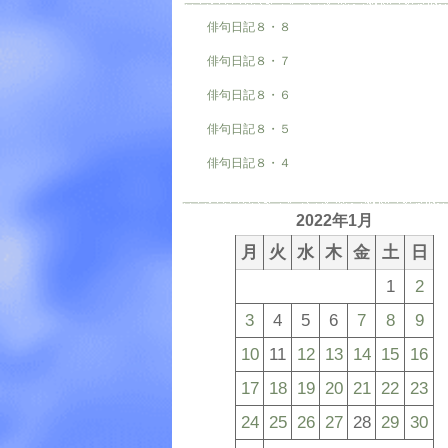
俳句日記８・８
俳句日記８・７
俳句日記８・６
俳句日記８・５
俳句日記８・４
2022年1月
月
火
水
木
金
土
日
1
2
3
4
5
6
7
8
9
10
11
12
13
14
15
16
17
18
19
20
21
22
23
24
25
26
27
28
29
30