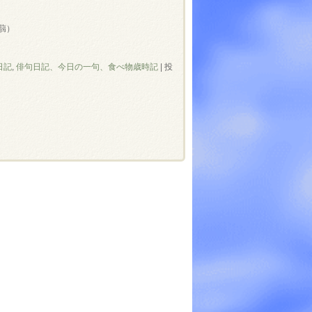
～
蒻）
日記
,
俳句日記、今日の一句、食べ物歳時記
|
投