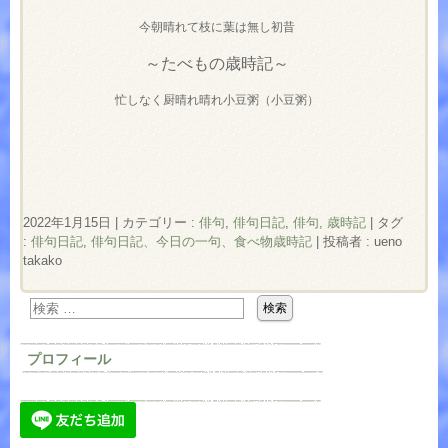
今朝晴れて枝に葉は無し初昔
～たべもの歳時記～
忙しなく厨晴れ晴れ小豆粥（小豆粥）
2022年1月15日
|
カテゴリー :
俳句
,
俳句日記
,
俳句, 歳時記
|
タグ
:
俳句日記
,
俳句日記、今日の一句、食べ物歳時記
|
投稿者 : ueno
takako
プロフィール