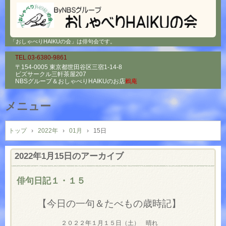
「おしゃべりHAIKUの会」は俳句会です。
TEL.03-6380-9861
〒154-0005 東京都世田谷区三宿1-14-8
ビズサークル三軒茶屋207
NBSグループ＆
おしゃべりHAIKUのお店
鶫庵
メニュー
コ
ン
トップ
›
2022年
›
01月
›
15日
テ
ン
2022年1月15日
のアーカイブ
ツ
へ
俳句日記１・１５
ス
キ
【今日の一句＆たべもの歳時記】
ッ
プ
２０２２年１月１５日（土） 晴れ