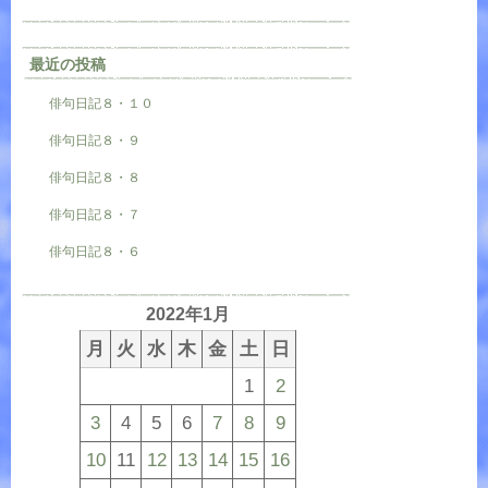
最近の投稿
俳句日記８・１０
俳句日記８・９
俳句日記８・８
俳句日記８・７
俳句日記８・６
2022年1月
月
火
水
木
金
土
日
1
2
3
4
5
6
7
8
9
10
11
12
13
14
15
16