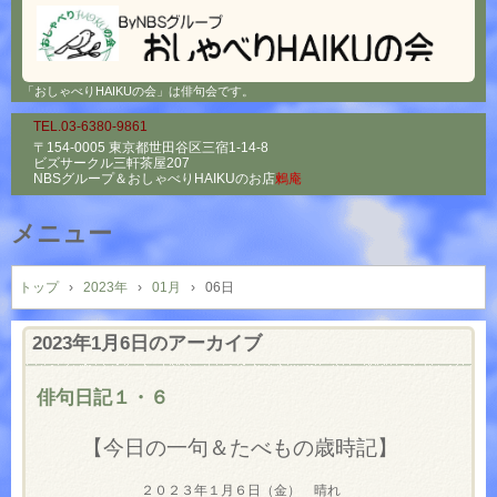
「おしゃべりHAIKUの会」は俳句会です。
TEL.03-6380-9861
〒154-0005 東京都世田谷区三宿1-14-8
ビズサークル三軒茶屋207
NBSグループ＆
おしゃべりHAIKUのお店
鶫庵
メニュー
コ
ン
トップ
›
2023年
›
01月
›
06日
テ
ン
2023年1月6日
のアーカイブ
ツ
へ
俳句日記１・６
ス
キ
【今日の一句＆たべもの歳時記】
ッ
プ
２０２３年１月６日（金） 晴れ