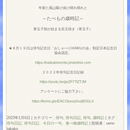
年新た風は駆け抜け晴れ晴れと
～たべもの歳時記～
寒玉子朝が始まる目玉焼き（寒玉子）
★８月１９日は俳句記念日「おしゃべりHAIKUの会」制定日本記念日
協会認定。
https://haikukinennbi.jimdofree.com
２０２２年俳句記念日記録
https://youtu.be/gxZP7TtZTJM
アンケートにご協力下さい。
https://forms.gle/ENCGbxoqXoqB5XiLA
2023年1月6日
|
カテゴリー :
俳句
,
俳句日記
,
俳句, 歳時記
|
タグ :
俳句日記
,
俳句日記、今日の一句、食べ物歳時記
|
投稿者 : ueno
takako