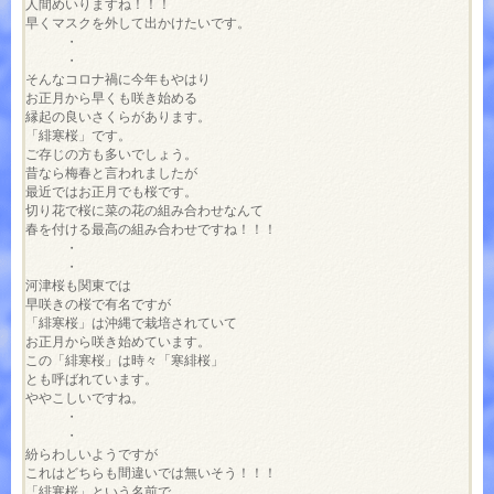
人間めいりますね！！！

早くマスクを外して出かけたいです。

　　　・

　　　・

そんなコロナ禍に今年もやはり

お正月から早くも咲き始める

縁起の良いさくらがあります。

「緋寒桜」です。

ご存じの方も多いでしょう。

昔なら梅春と言われましたが

最近ではお正月でも桜です。

切り花で桜に菜の花の組み合わせなんて

春を付ける最高の組み合わせですね！！！

　　　・

　　　・

河津桜も関東では

早咲きの桜で有名ですが

「緋寒桜」は沖縄で栽培されていて

お正月から咲き始めています。

この「緋寒桜」は時々「寒緋桜」

とも呼ばれています。

ややこしいですね。

　　　・

　　　・

紛らわしいようですが

これはどちらも間違いでは無いそう！！！

「緋寒桜」という名前で
