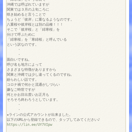
沖縄では呼ばれていますが

関東では３月の上旬ころに

咲き始めると言うことで

ちょうど「彼岸」に重なるようなのです。

八重桜や彼岸桜とは別の品種！！！

そこで「彼岸桜」と「緋寒桜」を

分けて呼ぶために

「緋寒桜」を「寒緋桜」と呼んでいる

という訳なのです。

　　　・

　　　・

面白いですね。

呼び名も地方によって

さまざまな特徴がありますから

関東と沖縄では少し違ってくるのですね。

紛らわしい話です。

コロナ禍で何かと流通がしづらい

嫌なご時世ですが

何とかお目出度いお正月も

そろそろ終わろうとしています。

　　　・

　　　・

★ラインの公式アカウントが出来ました。

https://lin.ee/UY7VIpw