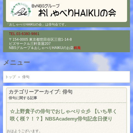
「おしゃべりHAIKUの会」は俳句会です。
TEL.03-6380-9861
〒154-0005 東京都世田谷区三宿1-14-8
ビズサークル三軒茶屋207
NBSグループ＆
おしゃべりHAIKUのお店
鶫庵
メニュー
コ
ン
トップ
›
俳句
テ
ン
カテゴリーアーカイブ:
俳句
ツ
俳句に関する記事
へ
ス
☆上野貴子の俳句でおしゃべり☆彡 【いち早く
キ
咲く桜？！？】NBSAcademy俳句記念日便り
ッ
プ
おはようございます。
