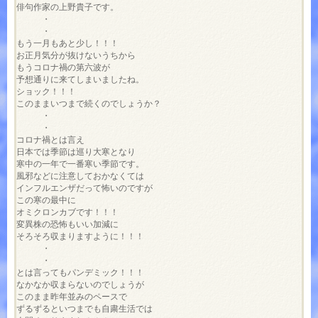
俳句作家の上野貴子です。

　　　・

　　　・

もう一月もあと少し！！！

お正月気分が抜けないうちから

もうコロナ禍の第六波が

予想通りに来てしまいましたね。

ショック！！！

このままいつまで続くのでしょうか？

　　　・

　　　・

コロナ禍とは言え

日本では季節は巡り大寒となり

寒中の一年で一番寒い季節です。

風邪などに注意しておかなくては

インフルエンザだって怖いのですが

この寒の最中に

オミクロンカブです！！！

変異株の恐怖もいい加減に

そろそろ収まりますように！！！

　　　・

　　　・

とは言ってもパンデミック！！！

なかなか収まらないのでしょうが

このまま昨年並みのペースで

ずるずるといつまでも自粛生活では
