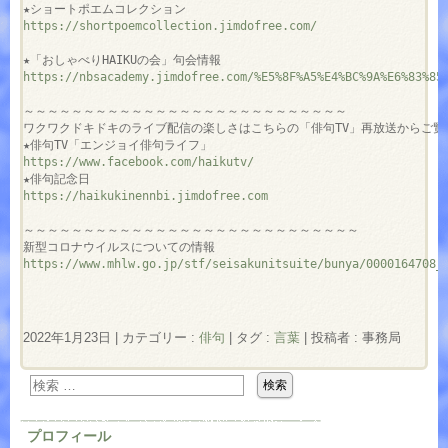
https://shortpoemcollection.jimdofree.com/
https://nbsacademy.jimdofree.com/%E5%8F%A5%E4%BC%9A%E6%83%85
～～～～～～～～～～～～～～～～～～～～～～～～～～～

ワクワクドキドキのライブ配信の楽しさはこちらの「俳句TV」再放送からご覧く
https://www.facebook.com/haikutv/
https://haikukinennbi.jimdofree.com
～～～～～～～～～～～～～～～～～～～～～～～～～～～～

https://www.mhlw.go.jp/stf/seisakunitsuite/bunya/0000164708_
2022年1月23日
|
カテゴリー :
俳句
|
タグ :
言葉
|
投稿者 : 事務局
プロフィール